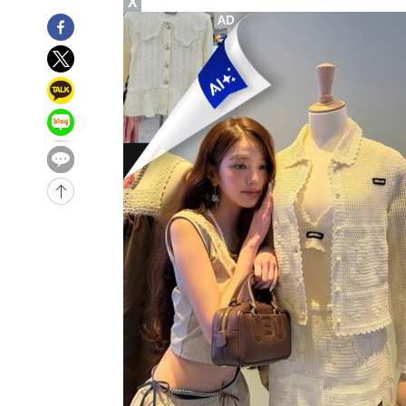
X
1시간 전 >
[속보]코스피, 301.88포인트(4.58%) 내린 6296.38 마감
1시간 전 >
[속보]원·달러 환율, 0.7원 내린 1423.8원 마감
1시간 전 >
"여기 떨어졌다"…다누리, 스페이스X 로켓 달 충돌 흔적 포착
2시간 전 >
손흥민, 5경기 연속골 실패…LAFC는 승부차기 끝 과달라하라
4시간 전 >
내일까지 39도 '펄펄'…기상청 "태풍 지나며 폭염 잠시 꺾인
-21700초 전 >
'월드컵 탈락 후폭풍' 축구협회…11시간 걸린 초유의 압
합)
-21136초 전 >
[속보] 뉴욕증시, 혼조 출발…나스닥 0.3%↓, 다우 0.1
-19929초 전 >
축구협회, 15년 전 심판 성 접대 파문에 "현재는 내부 지
-18614초 전 >
경찰, '홍명보는 2순위' 결론냈던 스포츠윤리센터도 압
-4210초 전 >
[속보]합참 "北 발사체는 단거리탄도미사일…감시·경계태
-3958초 전 >
日방위성, 北이 동해로 쏜 발사체는 탄도미사일 가능성
-2388초 전 >
[속보] SKT, 에이닷 서비스 장애 발생…"원인 파악 중"
-1794초 전 >
[속보]합참 "북, 동해상으로 미상 발사체 발사"
-1190초 전 >
'낮 최고 39도' 불볕더위…한밤 열대야도 계속[내일날씨]
-1149초 전 >
[속보]7~9일 프로야구 3연전도 폭염 취소…11일 재개
-811초 전 >
"韓 외환시장 개입 관측 배경엔 美의 대한국 무역적자 있어"