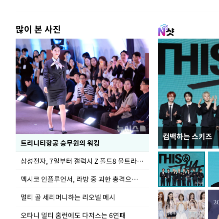
많이 본 사진
컴백하는 스키즈
입추 하루 앞둔 
트리니티항공 승무원의 워킹
폭염
삼성전자, 7일부터 갤럭시 Z 폴드8 울트라·폴드8·플립8 출시
멕시코 인플루언서, 라방 중 괴한 총격으로 사망
멀티 골 세리머니하는 리오넬 메시
오타니 멀티 홈런에도 다저스는 6연패