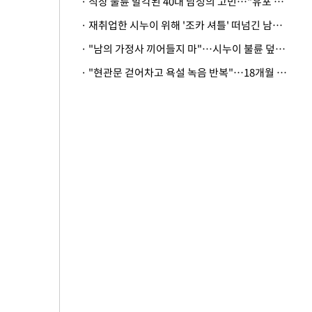
· 직장 불륜 발각된 40대 남성의 고민…"유포 동료 명예훼손·협박죄 고소 가능할까"
· 재취업한 시누이 위해 '조카 셔틀' 떠넘긴 남편…아내 "난 못한다"
· "남의 가정사 끼어들지 마"…시누이 불륜 덮으려는 남편에 억울한 아내
· "현관문 걷어차고 욕설 녹음 반복"…18개월 아기 키우는 집 뒤흔든 '앞집의 비극'