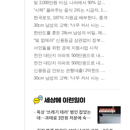
옥상 '쓰레기 테러' 범인 잡았는
데…과태료 3만원 처분에 숙박업
주 허탈