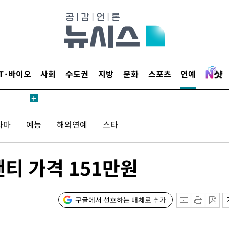
다"
수수색(종
4%↑
침 준수"
수수색
IT·바이오
사회
수도권
지방
문화
스포츠
연예
세 강화"
라마
예능
해외연예
스타
티 가격 151만원
당황'
구글에서 선호하는 매체로 추가
의