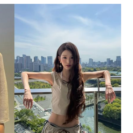
 격파
다"
수수색(종
4%↑
침 준수"
수수색
세 강화"