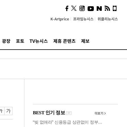
의견, 국토부·LH에 충실히
전달할 것"
K-Artprice
프라임뉴시스
위클리뉴시스
광장
포토
TV뉴시스
제휴 콘텐츠
제보