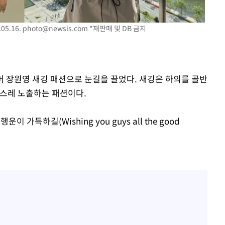
당황'
05.16.
photo@newsis.com
*재판매 및 DB 금지
의
멤버 장원영 새깅 패션으로 눈길을 끌었다. 새깅은 하의를 골반
연스레 노출하는 패션이다.
 격파
가득하길(Wishing you guys all the good
다"