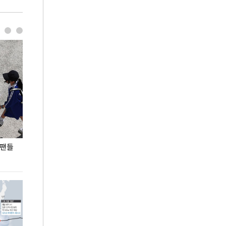
 팬들
이 대통령, '청년 대책 속도 높여야…폭염 문제도
입추 코앞인데 전
총력 대응'