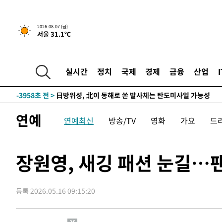
4시간 전 >
내일까지 39도 '펄펄'…기상청 "태풍 지나며 폭염 잠시 꺾인
-21700초 전 >
'월드컵 탈락 후폭풍' 축구협회…11시간 걸린 초유의 압
2026.08.07 (금)
서울 31.1℃
합)
-21136초 전 >
[속보] 뉴욕증시, 혼조 출발…나스닥 0.3%↓, 다우 0.1
-19929초 전 >
축구협회, 15년 전 심판 성 접대 파문에 "현재는 내부 지
-18614초 전 >
경찰, '홍명보는 2순위' 결론냈던 스포츠윤리센터도 압
실시간
정치
국제
경제
금융
산업
-4210초 전 >
[속보]합참 "北 발사체는 단거리탄도미사일…감시·경계태
-3958초 전 >
日방위성, 北이 동해로 쏜 발사체는 탄도미사일 가능성
-2388초 전 >
[속보] SKT, 에이닷 서비스 장애 발생…"원인 파악 중"
연예
연예최신
방송/TV
영화
가요
드
-1794초 전 >
[속보]합참 "북, 동해상으로 미상 발사체 발사"
-1190초 전 >
'낮 최고 39도' 불볕더위…한밤 열대야도 계속[내일날씨]
-1149초 전 >
[속보]7~9일 프로야구 3연전도 폭염 취소…11일 재개
장원영, 새깅 패션 눈길…팬
-811초 전 >
"韓 외환시장 개입 관측 배경엔 美의 대한국 무역적자 있어"
-638초 전 >
'월드컵 탈락 후폭풍' 축구협회…초유의 압수수색에 '충격·
등록 2026.05.16 09:15:20
-478초 전 >
서울 낮 37.9도, 올여름 최고치 경신…영등포 순간 '40도'
-40초 전 >
[속보]종합특검, 대검 추가 압수수색…내란 중요임무종사 혐
1시간 전 >
[속보]코스닥, 800p 회복…0.26% 오른 801.67 마감