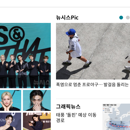
뉴시스Pic
전남광주… 열화상 카메라에 담긴
폭염으로 멈춘 프로야구… 발걸음 돌리는
그래픽뉴스
태풍 '돌핀' 예상 이동
경로