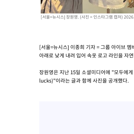
-638초 전 >
'월드컵 탈락 후폭풍' 축구협회…초유의 압수수색에 '충격·
-478초 전 >
서울 낮 37.9도, 올여름 최고치 경신…영등포 순간 '40도'
[서울=뉴시스] 장원영. (사진 = 인스타그램 캡처) 2026.
-40초 전 >
[속보]종합특검, 대검 추가 압수수색…내란 중요임무종사 혐
1시간 전 >
[속보]코스닥, 800p 회복…0.26% 오른 801.67 마감
1시간 전 >
[속보]코스피, 301.88포인트(4.58%) 내린 6296.38 마감
[서울=뉴시스] 이종희 기자 = 그룹 아이브 
1시간 전 >
[속보]원·달러 환율, 0.7원 내린 1423.8원 마감
아래로 낮게 내려 입어 속옷 로고 라인을 자
1시간 전 >
"여기 떨어졌다"…다누리, 스페이스X 로켓 달 충돌 흔적 포착
2시간 전 >
손흥민, 5경기 연속골 실패…LAFC는 승부차기 끝 과달라하라
장원영은 지난 15일 소셜미디어에 "모두에게 행운이 
4시간 전 >
내일까지 39도 '펄펄'…기상청 "태풍 지나며 폭염 잠시 꺾인
lucks)"이라는 글과 함께 사진을 공개했다.