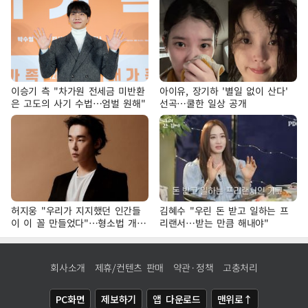
이승기 측 "차가원 전세금 미반환
아이유, 장기하 '별일 없이 산다'
은 고도의 사기 수법…엄벌 원해"
선곡…쿨한 일상 공개
허지웅 "우리가 지지했던 인간들
김혜수 "우린 돈 받고 일하는 프
이 이 꼴 만들었다"…형소법 개정
리랜서…받는 만큼 해내야"
에 격한 반응
회사소개
제휴/컨텐츠 판매
약관·정책
고충처리
PC화면
제보하기
앱 다운로드
맨위로↑