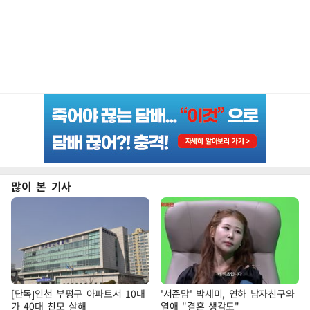
많이 본 기사
[단독]인천 부평구 아파트서 10대
'서준맘' 박세미, 연하 남자친구와
가 40대 친모 살해
열애 "결혼 생각도"