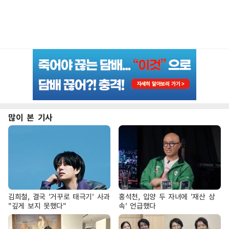
많이 본 기사
김희철, 결국 '거꾸로 태극기' 사과
홍석천, 입양 두 자녀에 '재산 상
"깊게 보지 못했다"
속' 언급했다