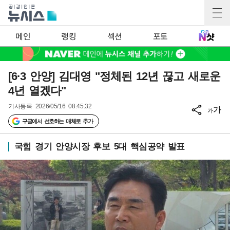
메인
랭킹
섹션
포토
[6·3 안양] 김대영 "정체된 12년 끊고 새로운
4년 열겠다"
기사등록
2026/05/16 08:45:32
가
가
구글에서 선호하는 매체로 추가
국힘 경기 안양시장 후보 5대 핵심공약 발표