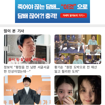
많이 본 기사
정보석 "황정음 전 남편 서글서글
황기순 "원정 도박으로 전 재산
한 인상이었는데…"
잃고 필리핀 도피"