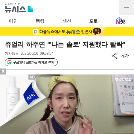
메인
랭킹
섹션
포토
쥬얼리 하주연 "'나는 솔로' 지원했다 탈락"
기사등록
2026/05/16 09:08:54
가
가
구글에서 선호하는 매체로 추가
X