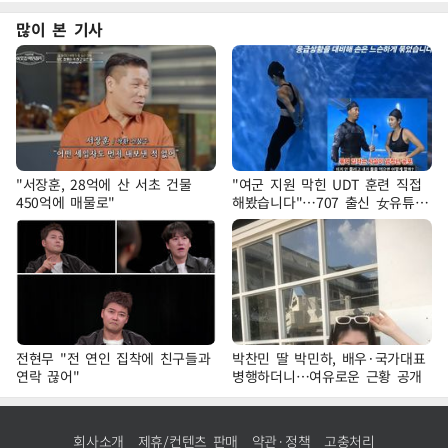
많이 본 기사
"서장훈, 28억에 산 서초 건물
"여군 지원 막힌 UDT 훈련 직접
450억에 매물로"
해봤습니다"…707 출신 女유튜버
'완벽 소화'
전현무 "전 연인 집착에 친구들과
박찬민 딸 박민하, 배우·국가대표
연락 끊어"
병행하더니…여유로운 근황 공개
회사소개
제휴/컨텐츠 판매
약관·정책
고충처리