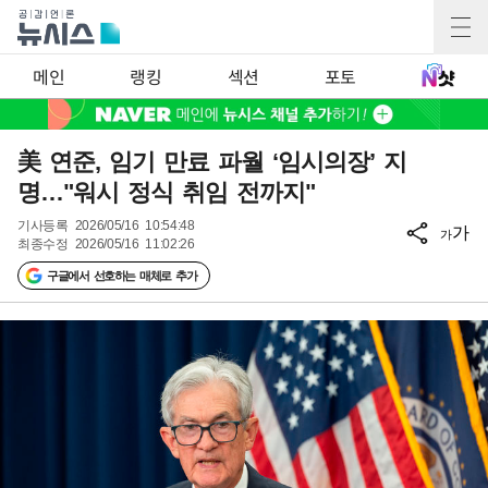
메인
랭킹
섹션
포토
美 연준, 임기 만료 파월 ‘임시의장’ 지
명…"워시 정식 취임 전까지"
기사등록
2026/05/16 10:54:48
가
가
최종수정
2026/05/16 11:02:26
구글에서 선호하는 매체로 추가