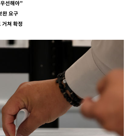
 우선해야”
보완 요구
 거쳐 확정
사망
CDC
압수수색
날씨]
요 선제 대
단
무'
 마쳐
부장 기소
"