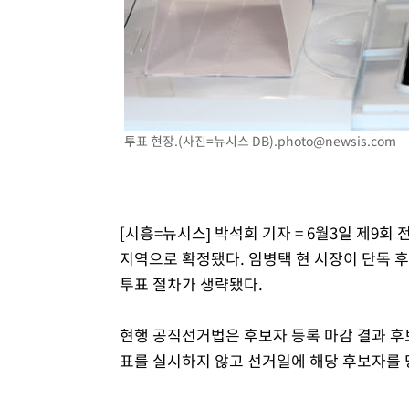
-21344초 전 >
11시간 압수수색에 성접대 파문까지…'쑥대밭' 된 축구
-20366초 전 >
[속보]규제합리화위원회 부위원장에 김태유 서울대 공대
병태 후임
-16724초 전 >
[속보]국힘 윤리위, '돌려차기 발언' 진종오·서범수 징계
-12049초 전 >
[속보] 7월 중국 수출 23.9%↑ 수입 27.5%↑…무역총
25.3%↑
-9209초 전 >
[속보]'채상병 순직 책임' 임성근, 항소심도 징역 3년
투표 현장.(사진=뉴시스 DB)
.photo@newsis.com
-9075초 전 >
[속보]종합특검, '관저이전 봐주기 감사' 유병호 구속기소
-5675초 전 >
민주 콩고 에볼라환자 4천명 돌파, 4053명 발생 1850명 
-4925초 전 >
[속보]'300억원대 사기 혐의' 차가원 대표 구속 송치
-4119초 전 >
"미 전국적 살모네라 식중독 원인은 멕시코산 할라피뇨"-- 
[시흥=뉴시스] 박석희 기자 = 6월3일 제9
-2632초 전 >
[속보]경찰·노동부, HL만도 평택사업장 끼임 사망 관련 
지역으로 확정됐다. 임병택 현 시장이 단독 
투표 절차가 생략됐다.
현행 공직선거법은 후보자 등록 마감 결과 후
표를 실시하지 않고 선거일에 해당 후보자를