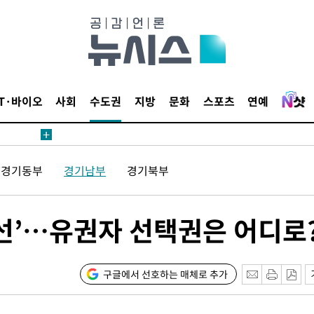
압수수색
날씨]
요 선제 대
단
IT·바이오
사회
수도권
지방
문화
스포츠
연예
무'
 마쳐
경기동부
경기남부
경기북부
부장 기소
당선’…유권자 선택권은 어디로
"
협회
 교수…이
구글에서 선호하는 매체로 추가
 절차 개시
액