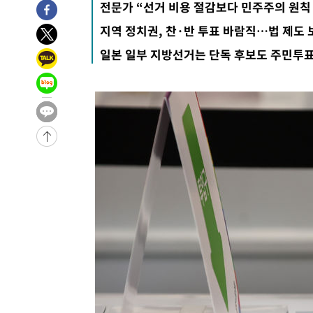
전문가 “선거 비용 절감보다 민주주의 원칙
25.3%↑
-9209초 전 >
[속보]'채상병 순직 책임' 임성근, 항소심도 징역 3년
지역 정치권, 찬·반 투표 바람직…법 제도 
-9075초 전 >
[속보]종합특검, '관저이전 봐주기 감사' 유병호 구속기소
일본 일부 지방선거는 단독 후보도 주민투표
-5675초 전 >
민주 콩고 에볼라환자 4천명 돌파, 4053명 발생 1850명 
-4925초 전 >
[속보]'300억원대 사기 혐의' 차가원 대표 구속 송치
-4119초 전 >
"미 전국적 살모네라 식중독 원인은 멕시코산 할라피뇨"-- 
-2632초 전 >
[속보]경찰·노동부, HL만도 평택사업장 끼임 사망 관련 
-31439초 전 >
낮 최고 37도 찜통더위…곳곳 소나기·강원 많은 비[내일
-29745초 전 >
SK하이닉스, 용인·청주 팹에 54조 투자…"AI 메모리 수
응"
-26601초 전 >
여자배구 이재영·이다영 자매, 아제르바이잔 투란VC 입
-25854초 전 >
외국인 심판 성 접대 7경기 들여다보니…한국 축구 '5승 2
-25588초 전 >
[속보]코스닥, 2.86포인트(0.36%) 내린 798.81마감
-25541초 전 >
[속보]코스피, 6200선 약보합…0.60% 내린 6258.77에
-25521초 전 >
[속보]원·달러 환율, 7.7원 내린 1416.1원 마감
-25410초 전 >
[속보] 노원서 40.1도 관측…서울, 2018년 이후 첫 40도
-22500초 전 >
[속보]종합특검, '계엄 수용공간 확보' 신용해 前교정본
-21373초 전 >
외신들도 주목한 韓축구 파문…"국민적 공분에 수사 재개