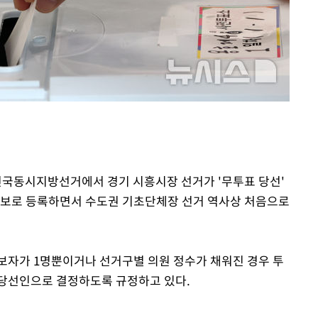
협회
 교수…이
 절차 개시
액
사망
CDC
회 전국동시지방선거에서 경기 시흥시장 선거가 '무투표 당선'
압수수색
후보로 등록하면서 수도권 기초단체장 선거 역사상 처음으로
보자가 1명뿐이거나 선거구별 의원 정수가 채워진 경우 투
 당선인으로 결정하도록 규정하고 있다.