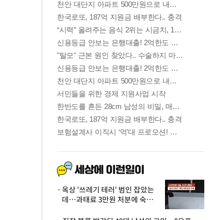
옥상 '쓰레기 테러' 범인 잡았는
데…과태료 3만원 처분에 숙박업
주 허탈