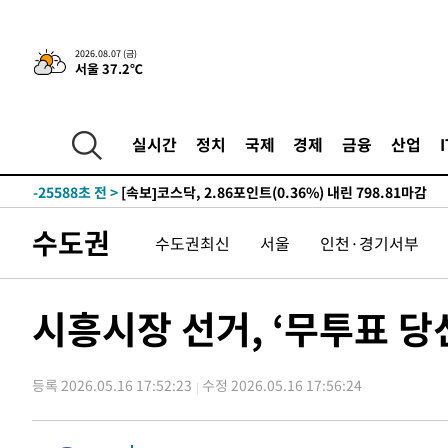
-2632초 전 >
[속보]경찰·노동부, HL만도 평택사업장 끼임 사망 관련 
2026.08.07 (금)
서울 37.2℃
-31439초 전 >
낮 최고 37도 찜통더위…곳곳 소나기·강원 많은 비[내일
-29745초 전 >
SK하이닉스, 용인·청주 팹에 54조 투자…"AI 메모리 수
응"
-26601초 전 >
여자배구 이재영·이다영 자매, 아제르바이잔 투란VC 입
실시간
정치
국제
경제
금융
산업
-25854초 전 >
외국인 심판 성 접대 7경기 들여다보니…한국 축구 '5승 2
-25588초 전 >
[속보]코스닥, 2.86포인트(0.36%) 내린 798.81마감
-25541초 전 >
[속보]코스피, 6200선 약보합…0.60% 내린 6258.77에
수도권
수도권최신
서울
인천·경기서부
-25521초 전 >
[속보]원·달러 환율, 7.7원 내린 1416.1원 마감
-25410초 전 >
[속보] 노원서 40.1도 관측…서울, 2018년 이후 첫 40도
-22500초 전 >
[속보]종합특검, '계엄 수용공간 확보' 신용해 前교정본
시흥시장 선거, ‘무투표 
-21373초 전 >
외신들도 주목한 韓축구 파문…"국민적 공분에 수사 재개
-21344초 전 >
11시간 압수수색에 성접대 파문까지…'쑥대밭' 된 축구
등록 2026.05.16 17:52:23
수정 2026.05.16 17:56:24
-20366초 전 >
[속보]규제합리화위원회 부위원장에 김태유 서울대 공대
병태 후임
-16724초 전 >
[속보]국힘 윤리위, '돌려차기 발언' 진종오·서범수 징계
-12049초 전 >
[속보] 7월 중국 수출 23.9%↑ 수입 27.5%↑…무역총