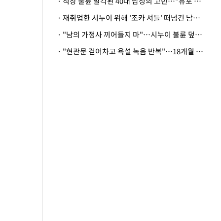
· 직장 불륜 발각된 40대 남성의 고민…"유포 동료 명예훼손·협박죄 고소 가능할까"
· 재취업한 시누이 위해 '조카 셔틀' 떠넘긴 남편…아내 "난 못한다"
· "남의 가정사 끼어들지 마"…시누이 불륜 덮으려는 남편에 억울한 아내
· "현관문 걷어차고 욕설 녹음 반복"…18개월 아기 키우는 집 뒤흔든 '앞집의 비극'