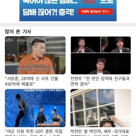
많이 본 기사
"서장훈, 28억에 산 서초 건물
전현무 "전 연인 집착에 친구들과
450억에 매물로"
연락 끊어"
"여군 지원 막힌 UDT 훈련 직접
박찬민 딸 박민하, 배우·국가대표