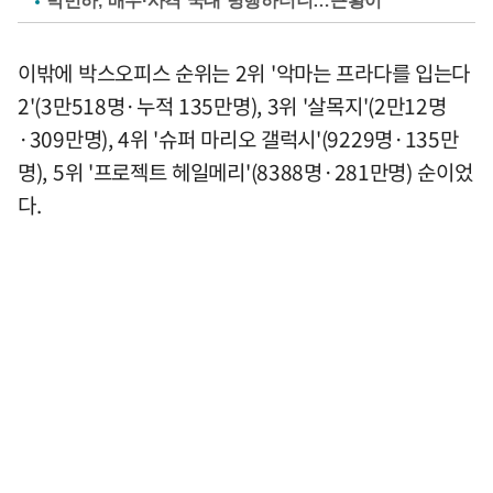
박민하, 배우·사격 국대 병행하더니…근황이
이밖에 박스오피스 순위는 2위 '악마는 프라다를 입는다
2'(3만518명·누적 135만명), 3위 '살목지'(2만12명
·309만명), 4위 '슈퍼 마리오 갤럭시'(9229명·135만
명), 5위 '프로젝트 헤일메리'(8388명·281만명) 순이었
다.