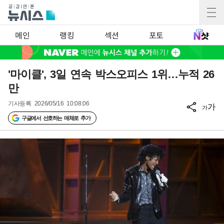
메인
랭킹
섹션
포토
'마이클', 3일 연속 박스오피스 1위…누적 26
만
기사등록
2026/05/16 10:08:06
가
가
구글에서 선호하는 매체로 추가