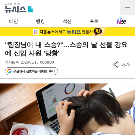
메인
랭킹
섹션
포토
"팀장님이 내 스승?"…스승의 날 선물 강요
에 신입 사원 '당황'
기사등록
2026/05/16 06:59:00
가
가
구글에서 선호하는 매체로 추가