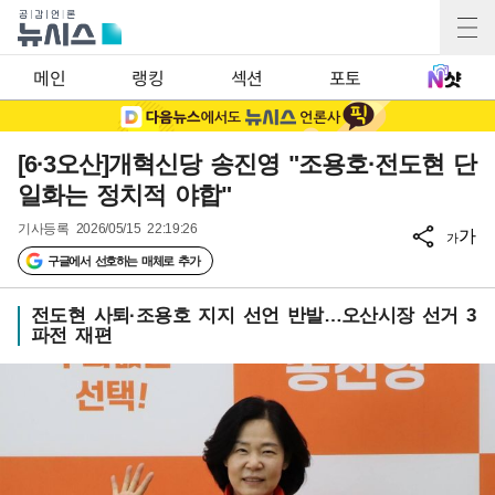
메인
랭킹
섹션
포토
[6·3오산]개혁신당 송진영 "조용호·전도현 단
일화는 정치적 야합"
기사등록
2026/05/15 22:19:26
가
가
구글에서 선호하는 매체로 추가
전도현 사퇴·조용호 지지 선언 반발…오산시장 선거 3
파전 재편