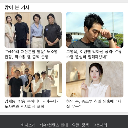
많이 본 기사
''9440억 재산분할 앞둔' 노소영
고영욱, 이번엔 박하선 공격…"류
관장, 최수종 옆 깜짝 근황
수영 열심히 일해야겠네"
김제동, 방송 뜸하더니…이문세·
하영 측, 증조부 친일 의혹에 "사
노사연과 전시회서 포착
실 무근"
회사소개
제휴/컨텐츠 판매
약관·정책
고충처리