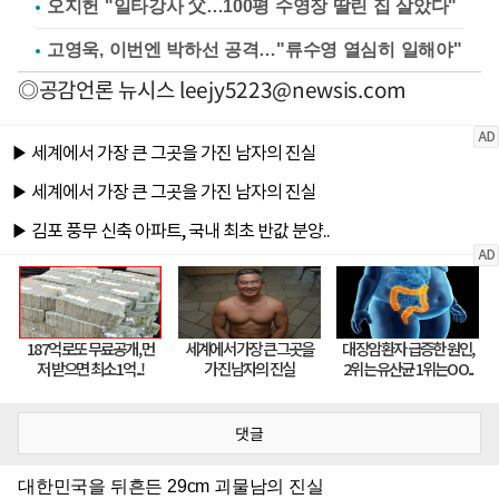
오지헌 "일타강사 父…100평 수영장 딸린 집 살았다"
고영욱, 이번엔 박하선 공격…"류수영 열심히 일해야"
◎공감언론 뉴시스
leejy5223@newsis.com
댓글