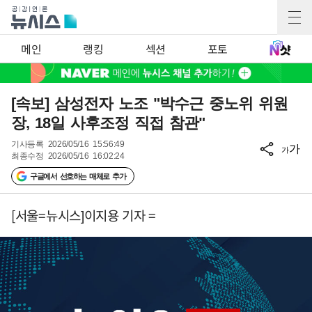
메인
랭킹
섹션
포토
[속보] 삼성전자 노조 "박수근 중노위 위원
장, 18일 사후조정 직접 참관"
기사등록
2026/05/16 15:56:49
가
가
최종수정
2026/05/16 16:02:24
구글에서 선호하는 매체로 추가
[서울=뉴시스]이지용 기자 =