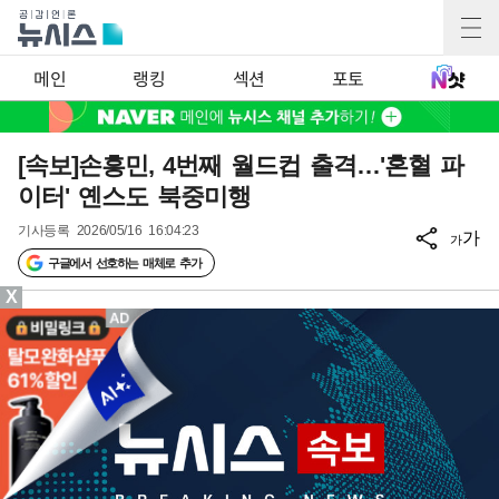
메인
랭킹
섹션
포토
[속보]손흥민, 4번째 월드컵 출격…'혼혈 파
이터' 옌스도 북중미행
기사등록
2026/05/16 16:04:23
가
가
구글에서 선호하는 매체로 추가
X