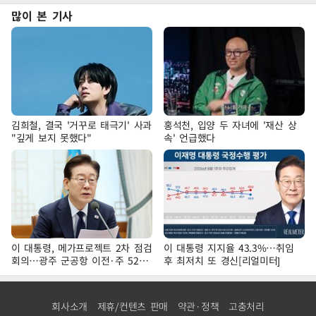
많이 본 기사
김희철, 결국 '거꾸로 태극기' 사과
홍석천, 입양 두 자녀에 '재산 상
"깊게 보지 못했다"
속' 언급했다
이 대통령, 메가프로젝트 2차 점검
이 대통령 지지율 43.3%…취임
회의…광주 군공항 이전·주 52시
후 최저치 또 경신[리얼미터]
간 예외 등 논의
회사소개
제휴/컨텐츠 판매
약관·정책
고충처리