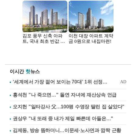
이시간
핫
뉴스
홍석천 "나 죽으면…" 돌연 자녀에 재산상속 언급
오지헌 "일타강사 父…100평 수영장 딸린 집 살았다"
권상우 "내 또래 중 내가 제일 빠른데 아들은…"
김제동, 방송 뜸하더니…이문세·노사연과 깜짝 근황