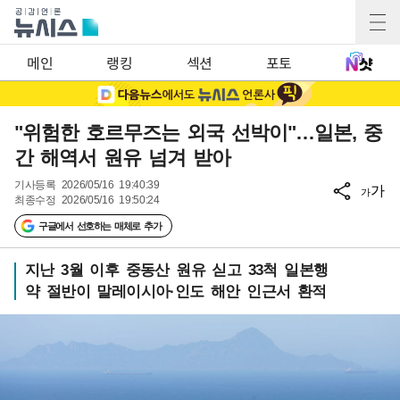
메인
랭킹
섹션
포토
"위험한 호르무즈는 외국 선박이"…일본, 중
간 해역서 원유 넘겨 받아
기사등록
2026/05/16 19:40:39
가
가
최종수정
2026/05/16 19:50:24
구글에서 선호하는 매체로 추가
지난 3월 이후 중동산 원유 싣고 33척 일본행
약 절반이 말레이시아·인도 해안 인근서 환적