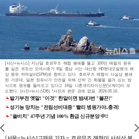
[서산=뉴시스] 지난달 호르무즈 해협 봉쇄를 뚫고 100만 배럴의 원유
를 실은 유조선 오데사호가 8일 충남 서산 대산항 HD현대오일뱅크 해
상 원유 하역설비(SPM)로 향하고 있다. 호르무즈 해협이 사실상 봉쇄
된 가운데, 일본 정유사가 안전을 위해 선박 간 화물을 옮겨 싣는 방
식으로 원유를 들여오고 있다고 16일 니혼게이자이신문(닛케이)이 보
도했다. (사진=뉴시스DB) *사진과 본문 관계 없음. 2026.05.16.
[서울=뉴시스]고재은 기자 = 호르무즈 해협이 사실상 봉