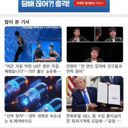
많이 본 기사
"여군 지원 막힌 UDT 훈련 직접
전현무 "전 연인 집착에 친구들과
해봤습니다"…707 출신 女유튜버
연락 끊어"
'완벽 소화'
"신약 찾자"…정부 과제로 속도내
한화큐셀·OCI, 美 수입 폴리실리
는 K-제약바이오
콘 최저가격제 도입에…"공정 경
쟁·수익성 개선 환영"