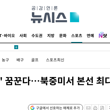
IT·바이오
사회
수도권
지방
문화
스포츠
연예
안겨드려 죄
안겨드려 죄
농구
배구
골프
스포츠최신
' 꿈꾼다…북중미서 본선 최
구글에서 선호하는 매체로 추가