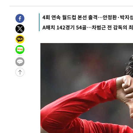
4회 연속 월드컵 본선 출격…안정환·박지성
A매치 142경기 54골…차범근 전 감독의 