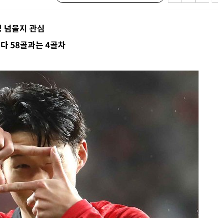
 넘을지 관심
최다 58골과는 4골차