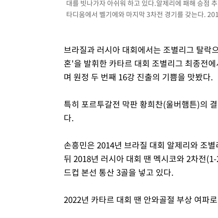
대를 빗나가자 아쉬워 하고 있다.알제리에 패해 승점 
타디움에서 벨기에와 마지막 3차전 경기를 갖는다. 2014
브라질과 러시아 대회에서는 조별리그 탈락으
혼'을 발휘한 카타르 대회 조별리그 최종전에서
며 원정 두 번째 16강 진출의 기쁨을 맛봤다.
특히 포르투갈전 막판 황희찬(울버햄튼)의 결
다.
손흥민은 2014년 브라질 대회 알제리와 조별
뒤 2018년 러시아 대회 땐 멕시코와 2차전(1-
드컵 본선 통산 3골을 넣고 있다.
2022년 카타르 대회 땐 안와골절 부상 여파