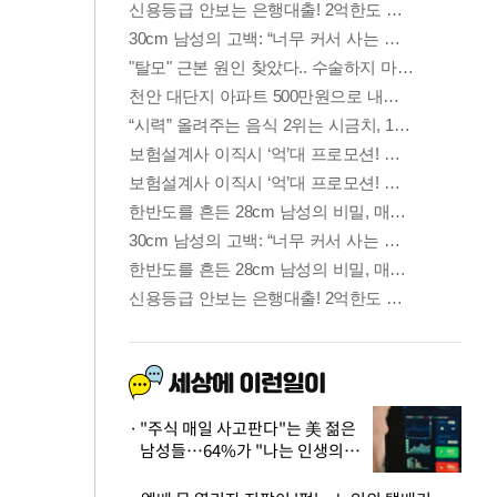
"주식 매일 사고판다"는 美 젊은
남성들…64%가 "나는 인생의
패배자“