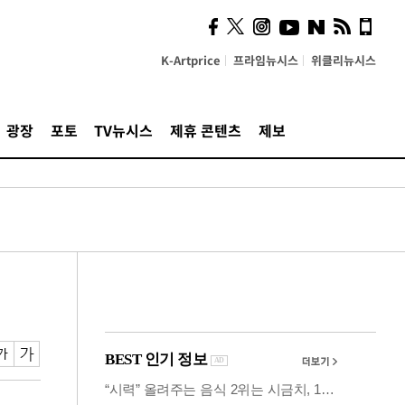
사이 해답 찾았죠"…알을
깨고 나온 '초자아'
K-Artprice
프라임뉴시스
위클리뉴시스
광장
포토
TV뉴시스
제휴 콘텐츠
제보