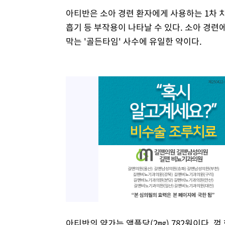
아티반은 소아 경련 환자에게 사용하는 1차 
흡기 등 부작용이 나타날 수 있다. 소아 경련에
막는 '골든타임' 사수에 유일한 약이다.
아티반의 약가는 앰플당(2㎎) 782원이다. 껌