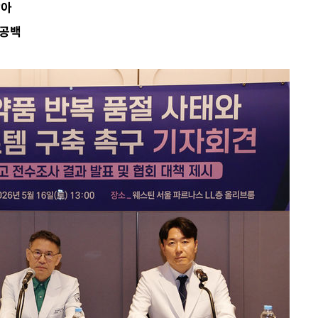
남아
 공백
견
 계속[다음
삼겠다"
안겨드려 죄