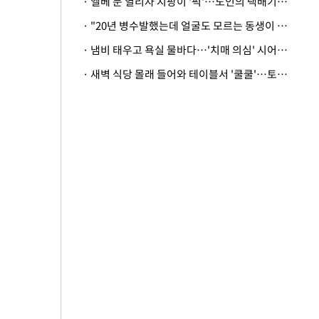
· 엘베 문 열리자 지팡이 '퍽'…노인의 택배기사 폭행 이유
· "20년 병수발했는데 얼굴도 모르는 동생이 유산 절반을"…배다른 형제 상속권 있을까
· 냄비 태우고 욕실 물바다…'치매 의심' 시어머니 검사 권유했다가 '날벼락'
· 새벽 식당 몰래 들어와 테이블서 '쿨쿨'…토사물 남기고 사라진 남성