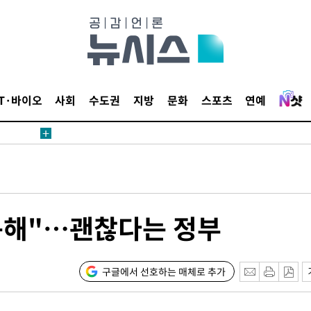
IT·바이오
사회
수도권
지방
문화
스포츠
연예
견
 계속[다음
구해"…괜찮다는 정부
삼겠다"
안겨드려 죄
구글에서 선호하는 매체로 추가