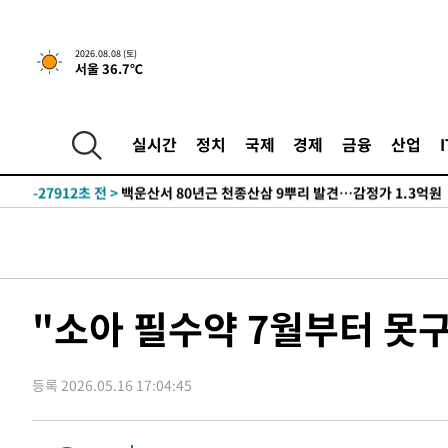
2026.08.08 (토)
서울 36.7℃
1시간 전 >
[속보]뉴욕증시 상승 마감…S&P 0.6% 나스닥 1.3%↑
실시간
정치
국제
경제
금융
산업
-31805초 전 >
강릉에 시간당 81.4㎜ 물폭탄…도로 잠기고 담벼락 붕괴
-27912초 전 >
백운산서 80년근 천종산삼 9뿌리 발견…감정가 1.3억원
-25622초 전 >
선재도서 해루질 나섰다 실종 60대, 닷새 만에 숨진 채 발
-23156초 전 >
남자 농구, 나고야 아시안게임서 '홈팀' 일본과 한일전
-22532초 전 >
여수 오동도 해상서 모터보트 전복…1명 사망·1명 실종
-18759초 전 >
극한폭염 한풀 꺾이지만…'낮 최고 35도' 무더위, 열대야
"소아 필수약 7월부터 못
주 날씨]
-15777초 전 >
축구협회 "압수수색·성접대 논란 사과…쇄신의 기회로 
-14294초 전 >
[속보]'압수수색·성접대 논란' 축구협회 "실망과 걱정 
송"
등록 2026.05.16 17:04:45
-2915초 전 >
'최고 37도' 폭염 지속…강원동해안 최대 150㎜ 비
1시간 전 >
[속보]뉴욕증시 상승 마감…S&P 0.6% 나스닥 1.3%↑
-31825초 전 >
강릉에 시간당 81.4㎜ 물폭탄…도로 잠기고 담벼락 붕괴