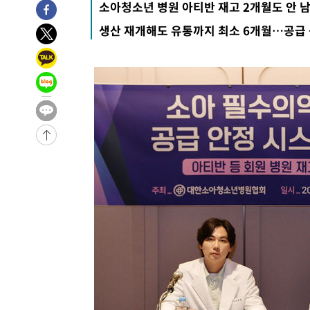
소아청소년 병원 아티반 재고 2개월도 안 
-27932초 전 >
백운산서 80년근 천종산삼 9뿌리 발견…감정가 1.3억원
생산 재개해도 유통까지 최소 6개월…공급
-25642초 전 >
선재도서 해루질 나섰다 실종 60대, 닷새 만에 숨진 채 발
-23176초 전 >
남자 농구, 나고야 아시안게임서 '홈팀' 일본과 한일전
-22552초 전 >
여수 오동도 해상서 모터보트 전복…1명 사망·1명 실종
-18779초 전 >
극한폭염 한풀 꺾이지만…'낮 최고 35도' 무더위, 열대야
주 날씨]
-15797초 전 >
축구협회 "압수수색·성접대 논란 사과…쇄신의 기회로 
-14314초 전 >
[속보]'압수수색·성접대 논란' 축구협회 "실망과 걱정 
송"
-2935초 전 >
'최고 37도' 폭염 지속…강원동해안 최대 150㎜ 비
1시간 전 >
[속보]뉴욕증시 상승 마감…S&P 0.6% 나스닥 1.3%↑