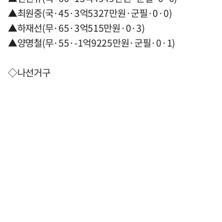
▲최원중(국·45·3억5327만원·군필·0·0)
▲하재선(무·65·3억515만원·0·3)
▲양명철(무·55·-1억9225만원·군필·0·1)
◇나선거구