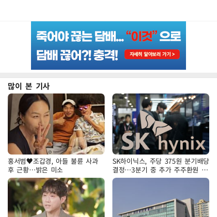
많이 본 기사
홍서범♥조갑경, 아들 불륜 사과
SK하이닉스, 주당 375원 분기배당
후 근황…밝은 미소
결정…3분기 중 추가 주주환원 발
표