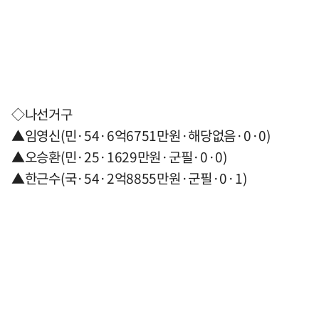
◇나선거구
▲임영신(민·54·6억6751만원·해당없음·0·0)
▲오승환(민·25·1629만원·군필·0·0)
▲한근수(국·54·2억8855만원·군필·0·1)