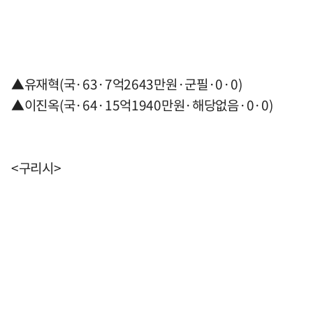
▲유재혁(국·63·7억2643만원·군필·0·0)
▲이진옥(국·64·15억1940만원·해당없음·0·0)
<구리시>