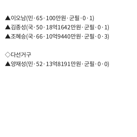
▲이오남(민·65·100만원·군필·0·1)
▲김종성(국·50·18억1642만원·군필·0·1)
▲조혜승(국·66·10억9440만원·군필·0·3)
◇다선거구
▲양재성(민·52·13억8191만원·군필·0·0)