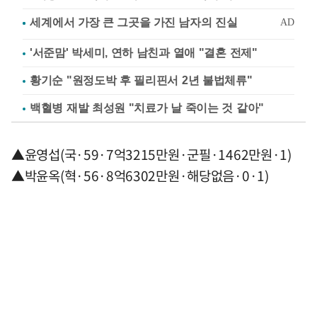
'서준맘' 박세미, 연하 남친과 열애 "결혼 전제"
황기순 "원정도박 후 필리핀서 2년 불법체류"
백혈병 재발 최성원 "치료가 날 죽이는 것 같아"
▲윤영섭(국·59·7억3215만원·군필·1462만원·1)
▲박윤옥(혁·56·8억6302만원·해당없음·0·1)