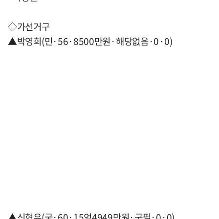
◇가선거구
▲박영희(민·56·8500만원·해당없음·0·0)
▲신현유(국·60·15억4949만원·군필·0·0)