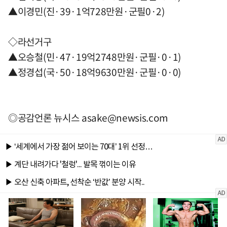
▲이경민(진·39·1억728만원·군필0·2)
◇라선거구
▲오승철(민·47·19억2748만원·군필·0·1)
▲정경섭(국·50·18억9630만원·군필·0·0)
◎공감언론 뉴시스
asake@newsis.com