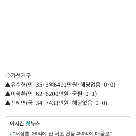
◇가선거구
▲유수형(민·35·3억6491만원·해당없음·0·0)
▲이영환(민·62·6200만원·군필·0·1)
▲전혜연(국·34·7433만원·해당없음·0·0)
이시간
핫
뉴스
"서장훈, 28억에 산 서초 건물 450억에 매물로"