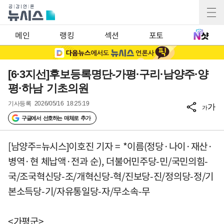
메인
랭킹
섹션
포토
[6·3지선]후보등록명단-가평·구리·남양주·양
평·하남 기초의원
기사등록
2026/05/16 18:25:19
가
가
구글에서 선호하는 매체로 추가
[남양주=뉴시스]이호진 기자 = *이름(정당·나이·재산·
병역·현 체납액·전과 순), 더불어민주당-민/국민의힘-
국/조국혁신당-조/개혁신당-혁/진보당-진/정의당-정/기
본소득당-기/자유통일당-자/무소속-무
<가평군>