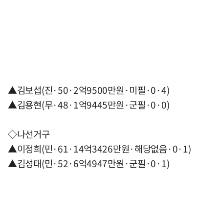
▲김보섭(진·50·2억9500만원·미필·0·4)
▲김용현(무·48·1억9445만원·군필·0·0)
◇나선거구
▲이정희(민·61·14억3426만원·해당없음·0·1)
▲김성태(민·52·6억4947만원·군필·0·1)