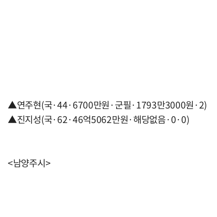
▲연주현(국·44·6700만원·군필·1793만3000원·2)
▲진지성(국·62·46억5062만원·해당없음·0·0)
<남양주시>