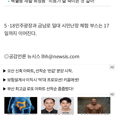
백혈병 재발 최성원 "치료가 날 죽이는 것 같아"
5·18민주광장과 금남로 일대 시민난장 체험 부스는 17
일까지 이어진다.
◎공감언론 뉴시스
lhh@newsis.com