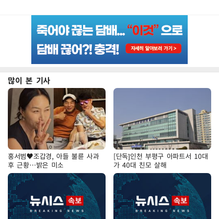
많이 본 기사
홍서범♥조갑경, 아들 불륜 사과
[단독]인천 부평구 아파트서 10대
후 근황…밝은 미소
가 40대 친모 살해