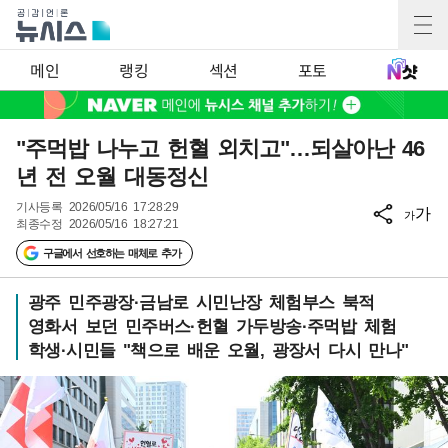
메인
랭킹
섹션
포토
"주먹밥 나누고 헌혈 외치고"…되살아난 46
년 전 오월 대동정신
기사등록
2026/05/16 17:28:29
가
가
최종수정
2026/05/16 18:27:21
구글에서 선호하는 매체로 추가
광주 민주광장·금남로 시민난장 체험부스 북적
영화서 보던 민주버스·헌혈 가두방송·주먹밥 체험
학생·시민들 "책으로 배운 오월, 광장서 다시 만나"