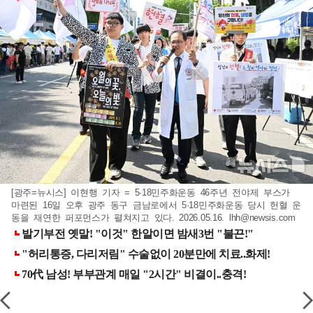
[광주=뉴시스] 이현행 기자 = 5·18민주화운동 46주년 전야제 부스가
마련된 16일 오후 광주 동구 금남로에서 5·18민주화운동 당시 헌혈 운
동을 재연한 퍼포먼스가 펼쳐지고 있다. 2026.05.16.
lhh@newsis.com