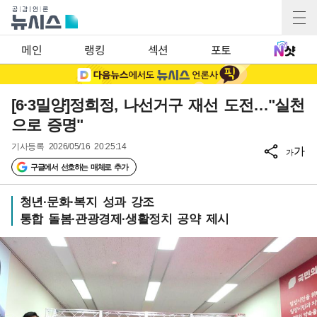
메인
랭킹
섹션
포토
[6·3밀양]정희정, 나선거구 재선 도전…"실천
으로 증명"
기사등록
2026/05/16 20:25:14
가
가
구글에서 선호하는 매체로 추가
청년·문화·복지 성과 강조
통합 돌봄·관광경제·생활정치 공약 제시