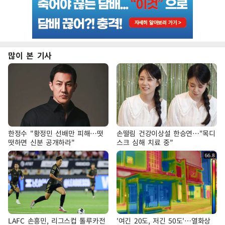
많이 본 기사
한정수 "황정민 선배만 피해…떳
손떨림 건강이상설 한승연…"목디
떳하면 신분 공개하라"
스크 심해 치료 중"
LAFC 손흥민, 리그스컵 톨루카전
'여긴 20도, 저긴 50도'…열화상