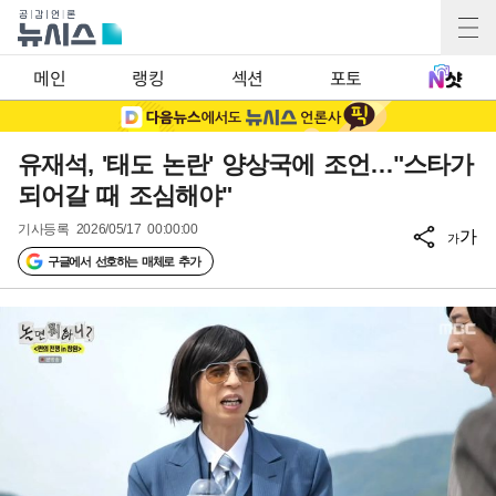
메인
랭킹
섹션
포토
유재석, '태도 논란' 양상국에 조언…"스타가
되어갈 때 조심해야"
기사등록
2026/05/17 00:00:00
가
가
구글에서 선호하는 매체로 추가