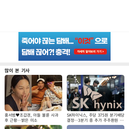
많이 본 기사
홍서범♥조갑경, 아들 불륜 사과
SK하이닉스, 주당 375원 분기배당
후 근황…밝은 미소
결정…3분기 중 추가 주주환원 발
표