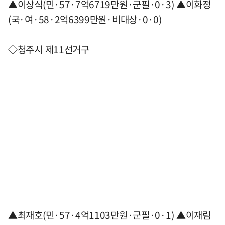
▲이상식(민·57·7억6719만원·군필·0·3) ▲이화정
(국·여·58·2억6399만원·비대상·0·0)
◇청주시 제11선거구
▲최재호(민·57·4억1103만원·군필·0·1) ▲이재림