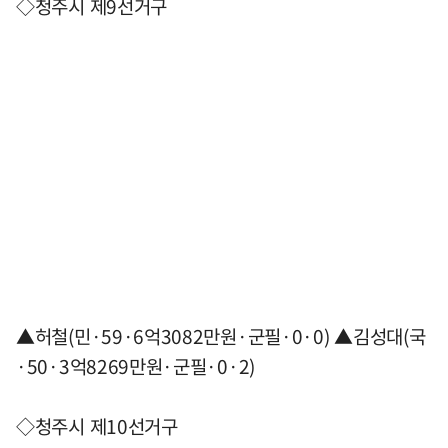
◇청주시 제9선거구
▲허철(민·59·6억3082만원·군필·0·0) ▲김성대(국
·50·3억8269만원·군필·0·2)
◇청주시 제10선거구