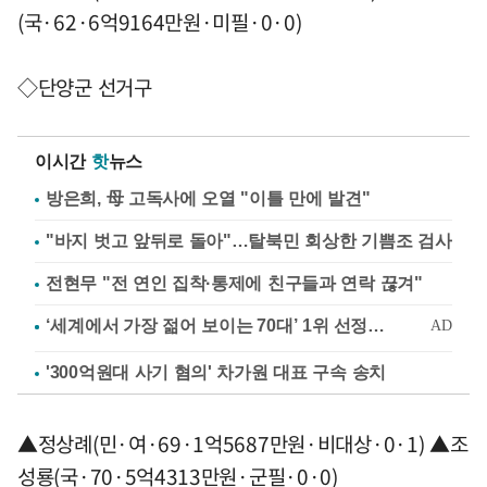
(국·62·6억9164만원·미필·0·0)
◇단양군 선거구
이시간
핫
뉴스
방은희, 母 고독사에 오열 "이틀 만에 발견"
"바지 벗고 앞뒤로 돌아"…탈북민 회상한 기쁨조 검사
전현무 "전 연인 집착·통제에 친구들과 연락 끊겨"
'300억원대 사기 혐의' 차가원 대표 구속 송치
▲정상례(민·여·69·1억5687만원·비대상·0·1) ▲조
성룡(국·70·5억4313만원·군필·0·0)