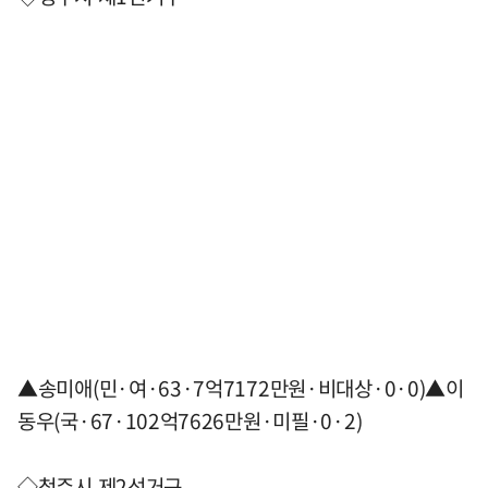
▲송미애(민·여·63·7억7172만원·비대상·0·0)▲이
동우(국·67·102억7626만원·미필·0·2)
◇청주시 제2선거구