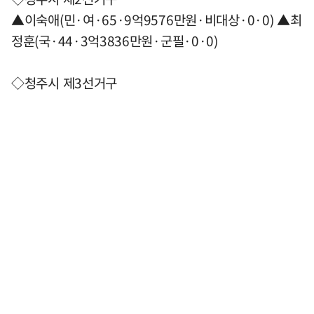
▲이숙애(민·여·65·9억9576만원·비대상·0·0) ▲최
정훈(국·44·3억3836만원·군필·0·0)
◇청주시 제3선거구