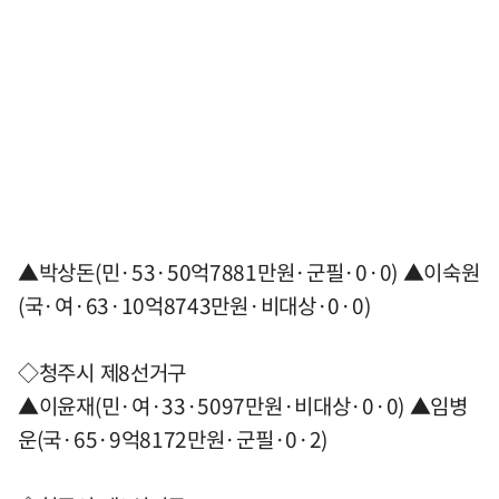
▲박상돈(민·53·50억7881만원·군필·0·0) ▲이숙원
(국·여·63·10억8743만원·비대상·0·0)
◇청주시 제8선거구
▲이윤재(민·여·33·5097만원·비대상·0·0) ▲임병
운(국·65·9억8172만원·군필·0·2)