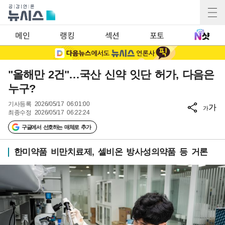
메인
랭킹
섹션
포토
"올해만 2건"…국산 신약 잇단 허가, 다음은
누구?
기사등록
2026/05/17 06:01:00
가
가
최종수정
2026/05/17 06:22:24
구글에서 선호하는 매체로 추가
한미약품 비만치료제, 셀비온 방사성의약품 등 거론