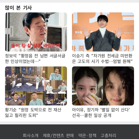
많이 본 기사
정보석 "황정음 전 남편 서글서글
이승기 측 "차가원 전세금 미반환
한 인상이었는데…"
은 고도의 사기 수법…엄벌 원해"
황기순 "원정 도박으로 전 재산
아이유, 장기하 '별일 없이 산다'
잃고 필리핀 도피"
선곡…쿨한 일상 공개
회사소개
제휴/컨텐츠 판매
약관·정책
고충처리