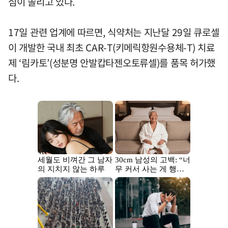
심이 쏠리고 있다.
17일 관련 업계에 따르면, 식약처는 지난달 29일 큐로셀
이 개발한 국내 최초 CAR-T(키메릭항원수용체-T) 치료
제 ‘림카토’(성분명 안발캅타젠오토류셀)를 품목 허가했
다.