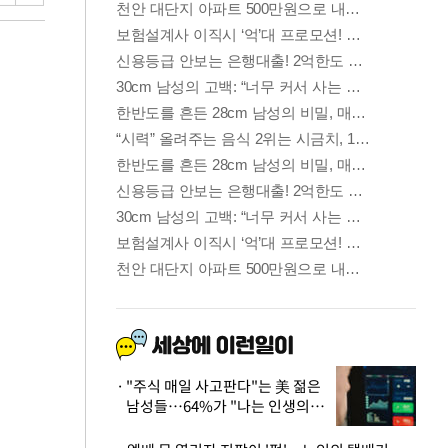
"주식 매일 사고판다"는 美 젊은
남성들…64%가 "나는 인생의
패배자“