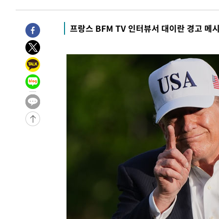
1시간 전 >
[속보] 노원서 40.1도 관측…서울, 2018년 이후 첫 40도
1시간 전 >
[속보]종합특검, '계엄 수용공간 확보' 신용해 前교정본부장 
프랑스 BFM TV 인터뷰서 대이란 경고 메
2시간 전 >
외신들도 주목한 韓축구 파문…"국민적 공분에 수사 재개"
2시간 전 >
11시간 압수수색에 성접대 파문까지…'쑥대밭' 된 축구협회
2시간 전 >
[속보]규제합리화위원회 부위원장에 김태유 서울대 공대 교
후임
-20758초 전 >
이강인, 폭염 속 AT마드리드 첫 훈련…80명 식사 대접까
-17897초 전 >
미 사업체 일자리, 7월에 2.3만개 순감하고 그 전 2개월 1
하향수정 (2보)
-17345초 전 >
[속보] 미 사업체, 일자리 7월에 2.3만 개 줄어…실업률은
↓
-13208초 전 >
[속보]이 대통령 "부동산 공급 기존 사고방식 매달리지 
실천"
-12293초 전 >
이란, "오만과 '중앙 단일 루트' 합의…북쪽 인바운드·남
운드는 임시"
-3861초 전 >
"낮 기온 소폭 하락"…수도권 폭염중대경보, 폭염경보로 
-3825초 전 >
[속보]이 대통령, '호우피해' 안동·의성 관할 4개 면 특별
포
-3788초 전 >
[단독]중수청 지원 검사들, 정원 초과 시 낮은 계급 임용…
갈 수도
-1759초 전 >
낮 최고 37도 찜통더위…곳곳 소나기·강원 많은 비[내일날
-65초 전 >
SK하이닉스, 용인·청주 팹에 54조 투자…"AI 메모리 수요 
51분 전 >
여자배구 이재영·이다영 자매, 아제르바이잔 투란VC 입단