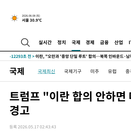
2시간 전 >
[속보]규제합리화위원회 부위원장에 김태유 서울대 공대 교
후임
-20758초 전 >
이강인, 폭염 속 AT마드리드 첫 훈련…80명 식사 대접까
2026.08.08 (토)
서울 30.9℃
-17897초 전 >
미 사업체 일자리, 7월에 2.3만개 순감하고 그 전 2개월 1
하향수정 (2보)
-17345초 전 >
[속보] 미 사업체, 일자리 7월에 2.3만 개 줄어…실업률은
↓
-13208초 전 >
[속보]이 대통령 "부동산 공급 기존 사고방식 매달리지 
실시간
정치
국제
경제
금융
산업
실천"
-12293초 전 >
이란, "오만과 '중앙 단일 루트' 합의…북쪽 인바운드·남
운드는 임시"
-3861초 전 >
"낮 기온 소폭 하락"…수도권 폭염중대경보, 폭염경보로 
-3825초 전 >
[속보]이 대통령, '호우피해' 안동·의성 관할 4개 면 특별
국제
국제최신
국제기구
미주
유럽
중
포
-3788초 전 >
[단독]중수청 지원 검사들, 정원 초과 시 낮은 계급 임용…
갈 수도
-1759초 전 >
낮 최고 37도 찜통더위…곳곳 소나기·강원 많은 비[내일날
-65초 전 >
SK하이닉스, 용인·청주 팹에 54조 투자…"AI 메모리 수요 
트럼프 "이란 합의 안하면
51분 전 >
여자배구 이재영·이다영 자매, 아제르바이잔 투란VC 입단
경고
1시간 전 >
외국인 심판 성 접대 7경기 들여다보니…한국 축구 '5승 2무'
1시간 전 >
[속보]코스닥, 2.86포인트(0.36%) 내린 798.81마감
1시간 전 >
[속보]코스피, 6200선 약보합…0.60% 내린 6258.77에 마
등록 2026.05.17 02:43:43
1시간 전 >
[속보]원·달러 환율, 7.7원 내린 1416.1원 마감