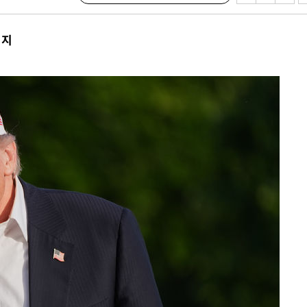
기소
시지
수…이병태
지(종합)
0.3만개
 4.1%로
말고 과감히
쪽 아웃바
하향
재난지역 선
희망지 못
씨]
선제 대응"