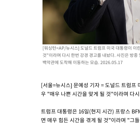
1시간 전 >
외국인 심판 성 접대 7경기 들여다보니…한국 축구 '5승 2무'
1시간 전 >
[속보]코스닥, 2.86포인트(0.36%) 내린 798.81마감
1시간 전 >
[속보]코스피, 6200선 약보합…0.60% 내린 6258.77에 마
1시간 전 >
[속보]원·달러 환율, 7.7원 내린 1416.1원 마감
1시간 전 >
[속보] 노원서 40.1도 관측…서울, 2018년 이후 첫 40도
[워싱턴=AP/뉴시스] 도널드 트럼프 미국 대통령이 이
1시간 전 >
[속보]종합특검, '계엄 수용공간 확보' 신용해 前교정본부장 
것"이라며 다시 한번 강경 경고를 내놨다. 사진은 방중 
2시간 전 >
외신들도 주목한 韓축구 파문…"국민적 공분에 수사 재개"
백악관에 도착해 이동하는 모습. 2026.05.17
2시간 전 >
11시간 압수수색에 성접대 파문까지…'쑥대밭' 된 축구협회
2시간 전 >
[속보]규제합리화위원회 부위원장에 김태유 서울대 공대 교
[서울=뉴시스] 문예성 기자 = 도널드 트럼프
후임
우 "매우 나쁜 시간을 맞게 될 것"이라며 다시
트럼프 대통령은 16일(현지 시간) 프랑스 B
면 매우 힘든 시간을 겪게 될 것"이라며 "그