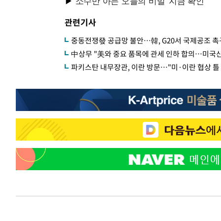
관련기사
중동전쟁發 공급망 불안…韓, G20서 국제공조 촉
中상무 "美와 중요 품목에 관세 인하 합의…미국산
파키스탄 내무장관, 이란 방문…"미·이란 협상 틀