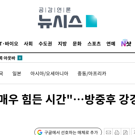
수…이병태
지(종합)
0.3만개
 4.1%로
말고 과감히
IT·바이오
사회
수도권
지방
문화
스포츠
연예
쪽 아웃바
하향
재난지역 선
국
일본
아시아/오세아니아
중동/아프리카
희망지 못
씨]
선제 대응"
 매우 힘든 시간"…방중후 강
쳐
구글에서 선호하는 매체로 추가