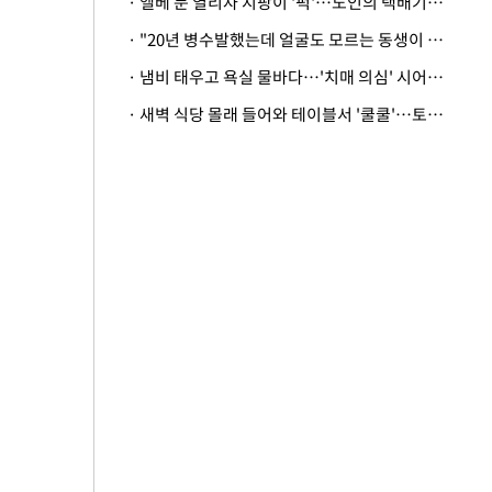
· 엘베 문 열리자 지팡이 '퍽'…노인의 택배기사 폭행 이유
· "20년 병수발했는데 얼굴도 모르는 동생이 유산 절반을"…배다른 형제 상속권 있을까
· 냄비 태우고 욕실 물바다…'치매 의심' 시어머니 검사 권유했다가 '날벼락'
· 새벽 식당 몰래 들어와 테이블서 '쿨쿨'…토사물 남기고 사라진 남성