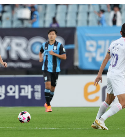
'온도차'
데뷔전
되길"
시작'
승리…정청래
청래
청래 승리
7%·정청래
2%·김민석
0.30%
차에 첫 정