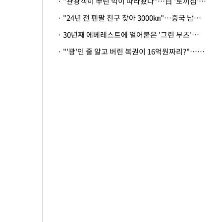
· "관광객이 뿌린 먹이 따라왔나"…日 '토끼섬' 멧돼지, 토끼까지 사냥
· "24년 전 펜팔 친구 찾아 3000㎞"…중국 남성 사연에 '뭉클'
· 30년째 에베레스트에 얼어붙은 '그린 부츠'…드디어 가족 품으로
· "'꽝'인 줄 알고 버린 복권이 16억원짜리?"…극적으로 되찾은 사연