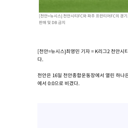
상
-4556초 전 >
"얼마나 더웠으면"…안동 물길공원서 헤엄친 구렁이 '소동
-4483초 전 >
손흥민, 68분 뛰고 2경기 침묵…LAFC, 톨루카에 1-0 승리
[천안=뉴시스] 천안시티FC와 파주 프런티어FC의 경기모습
판매 및 DB 금지
-3755초 전 >
'2경기 연속 침묵' 손흥민, 톨루카전 68분만 뛰고 슈팅 0개
-2507초 전 >
이강인, 오늘 서울서 AT마드리드 입단식…'전례 없는 특급
2시간 전 >
'여긴 20도, 저긴 50도'…열화상 카메라로 본 폭염 저감시설 
3시간 전 >
콜롬비아 신임 우파 대통령 취임 하루만에 차량폭탄 폭발 사건
[천안=뉴시스]최영민 기자 = K리그2 천안시
다.
천안은 16일 천안종합운동장에서 열린 하나은행
에서 0:0으로 비겼다.