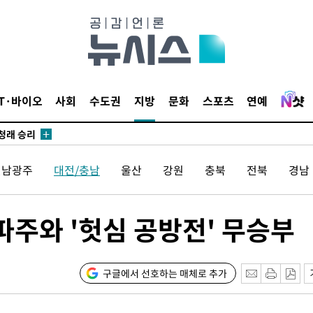
되길"
시작'
승리…정청래
IT·바이오
사회
수도권
지방
문화
스포츠
연예
청래
청래 승리
7%·정청래
전남광주
대전/충남
울산
강원
충북
전북
경남
2%·김민석
0.30%
파주와 '헛심 공방전' 무승부
차에 첫 정
'
(종합)
구글에서 선호하는 매체로 추가
대우'