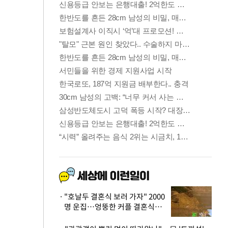
"호날두 결혼식 보러 가자" 2000
명 운집…엉뚱한 커플 결혼식에
'황당'