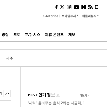
사이 해답 찾았죠"…알을
깨고 나온 '초자아'
K-Artprice
프라임뉴시스
위클리뉴시스
광장
포토
TV뉴시스
제휴 콘텐츠
제보
제주