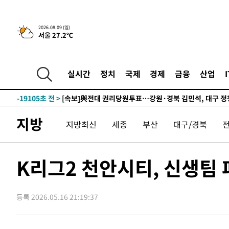
-28363초 전 >
네타냐후, 트럼프의 가자 평화 2차 15개조 평화안 '거부'
-24959초 전 >
이강인 ATM 입단식에 '상암벌 들썩'…"세계적인 선수 
2026.08.09 (일)
서울 27.2℃
-23955초 전 >
태풍 돌핀, 중 저장성 타이저우시 해안에 상륙 (1보)
-21301초 전 >
AT마드리드 데뷔 앞둔 이강인, 맨시티전 선발 대신 '벤치 
-19931초 전 >
[속보]與 강원·TK 당원투표 합산 김민석 48.54%로 
실시간
정치
국제
경제
금융
산업
44.40%
-19265초 전 >
與 강원·TK 당원투표 합산 김민석 46.01%로 승리…정
44.53%
-19105초 전 >
[속보]與전대 권리당원투표…강원·경북 김민석, 대구 정
-18912초 전 >
[속보]與 당대표 경선, 경북 권리당원 투표 김민석 47.3
지방
지방최신
세종
부산
대구/경북
45.71%
-18814초 전 >
[속보]與 당대표 경선, 대구 권리당원 투표 정청래 47.8
46.35%
-18611초 전 >
[속보]與 당대표 경선, 강원 권리당원 투표 김민석 승리…5
득표
-16529초 전 >
"일본축구협회, 대한축구협회 성 접대 의혹 심판 조사"
K리그2 천안시티, 신생팀 
-9171초 전 >
[속보]장은수, KLPGA 제주삼다수 역전 우승…데뷔 10년 
상
-4536초 전 >
"얼마나 더웠으면"…안동 물길공원서 헤엄친 구렁이 '소동
등록 2026.05.16 21:19:37
-4463초 전 >
손흥민, 68분 뛰고 2경기 침묵…LAFC, 톨루카에 1-0 승리
-3735초 전 >
'2경기 연속 침묵' 손흥민, 톨루카전 68분만 뛰고 슈팅 0개
-2487초 전 >
이강인, 오늘 서울서 AT마드리드 입단식…'전례 없는 특급