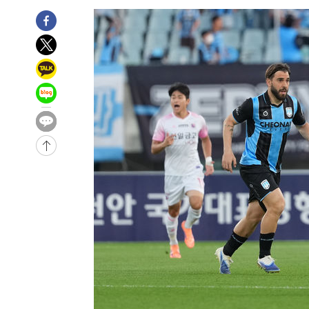
2시간 전 >
'여긴 20도, 저긴 50도'…열화상 카메라로 본 폭염 저감시설 
3시간 전 >
콜롬비아 신임 우파 대통령 취임 하루만에 차량폭탄 폭발 사건
-30817초 전 >
'AT마드리드 7번' 이강인, 맨시티 상대로 비공식 데뷔전
-30319초 전 >
[속보]'AT마드리드 7번' 이강인, 맨시티 상대로 비공식 
-28383초 전 >
네타냐후, 트럼프의 가자 평화 2차 15개조 평화안 '거부'
-24979초 전 >
이강인 ATM 입단식에 '상암벌 들썩'…"세계적인 선수 
-23975초 전 >
태풍 돌핀, 중 저장성 타이저우시 해안에 상륙 (1보)
-21321초 전 >
AT마드리드 데뷔 앞둔 이강인, 맨시티전 선발 대신 '벤치 
-19951초 전 >
[속보]與 강원·TK 당원투표 합산 김민석 48.54%로 
44.40%
-19285초 전 >
與 강원·TK 당원투표 합산 김민석 46.01%로 승리…정
44.53%
-19125초 전 >
[속보]與전대 권리당원투표…강원·경북 김민석, 대구 정
-18932초 전 >
[속보]與 당대표 경선, 경북 권리당원 투표 김민석 47.3
45.71%
-18834초 전 >
[속보]與 당대표 경선, 대구 권리당원 투표 정청래 47.8
46.35%
-18631초 전 >
[속보]與 당대표 경선, 강원 권리당원 투표 김민석 승리…5
득표
-16549초 전 >
"일본축구협회, 대한축구협회 성 접대 의혹 심판 조사"
-9191초 전 >
[속보]장은수, KLPGA 제주삼다수 역전 우승…데뷔 10년 