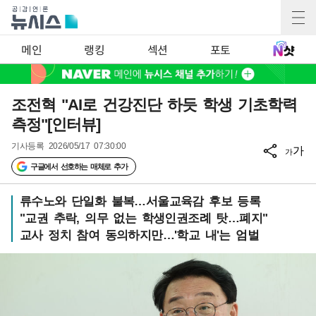
메인
랭킹
섹션
포토
조전혁 "AI로 건강진단 하듯 학생 기초학력
측정"[인터뷰]
기사등록
2026/05/17 07:30:00
가
가
구글에서 선호하는 매체로 추가
류수노와 단일화 불복…서울교육감 후보 등록
"교권 추락, 의무 없는 학생인권조례 탓…폐지"
교사 정치 참여 동의하지만…'학교 내'는 엄벌