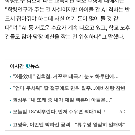
학령인구 감소에 따른 교육예산 축소 주장에 대해서는
"학령인구가 주는 건 사실이지만 아이들 간 AI 격차는 반
드시 잡아줘야 하는데 사실 여기 돈이 많이 들 것 같
다"며 "AI 등 새로운 수요가 계속 나오고 있고, 학교 노후
건물도 많아 당장 예산을 깎는 건 위험하다"고 말했다.
이시간
핫
뉴스
"X돌았네" 김희철, 거꾸로 태극기 분노 하루만에…
"엄마 무서워" 딸 절규에도 만취 질주…예비신랑 참변
권상우 "내 또래 중 내가 제일 빠른데 아들은…"
고영욱, 이번엔 박하선 공격…"류수영 열심히 일해야"