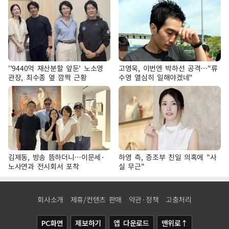
''9440억 재산분할 앞둔' 노소영
고영욱, 이번엔 박하선 공격…"류
관장, 최수종 옆 깜짝 근황
수영 열심히 일해야겠네"
김제동, 방송 뜸하더니…이문세·
하영 측, 증조부 친일 의혹에 "사
노사연과 전시회서 포착
실 무근"
회사소개
제휴/컨텐츠 판매
약관·정책
고충처리
PC화면
제보하기
앱 다운로드
맨위로↑