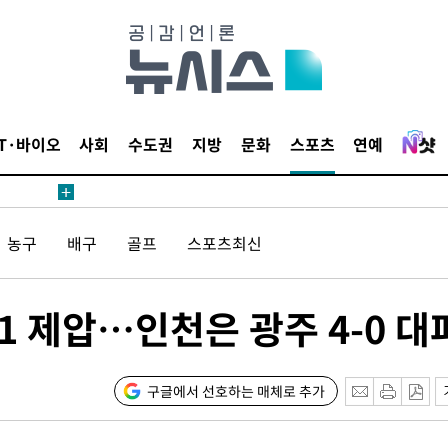
 4.1%로
말고 과감히
쪽 아웃바운
하향
재난지역 선
IT·바이오
사회
수도권
지방
문화
스포츠
연예
희망지 못
제 대응"
농구
배구
골프
스포츠최신
-1 제압…인천은 광주 4-0 대
쳐
구글에서 선호하는 매체로 추가
기소