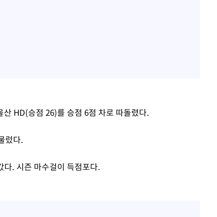
울산 HD(승점 26)를 승점 6점 차로 따돌렸다.
머물렀다.
갔다. 시즌 마수걸이 득점포다.