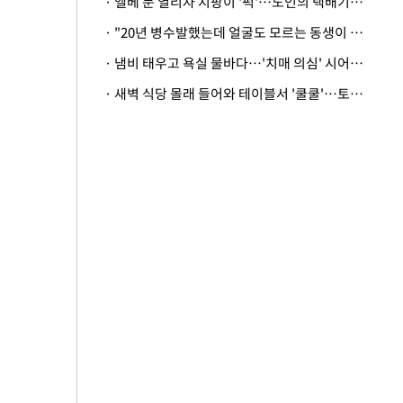
· 엘베 문 열리자 지팡이 '퍽'…노인의 택배기사 폭행 이유
· "20년 병수발했는데 얼굴도 모르는 동생이 유산 절반을"…배다른 형제 상속권 있을까
· 냄비 태우고 욕실 물바다…'치매 의심' 시어머니 검사 권유했다가 '날벼락'
· 새벽 식당 몰래 들어와 테이블서 '쿨쿨'…토사물 남기고 사라진 남성