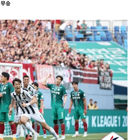
 무승
수…이병태
지(종합)
0.3만개
 4.1%로
말고 과감히
쪽 아웃바운
하향
재난지역 선
희망지 못
제 대응"
쳐