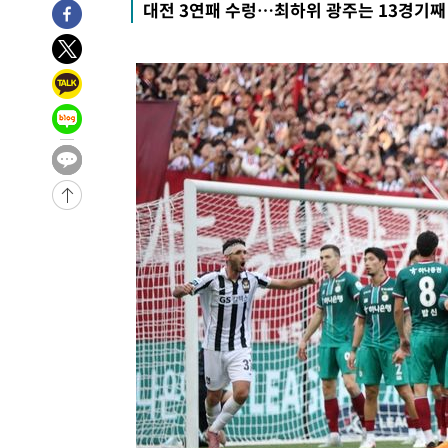
대전 3연패 수렁…최하위 광주는 13경기째
3시간 전 >
11시간 압수수색에 성접대 파문까지…'쑥대밭' 된 축구협회
3시간 전 >
[속보]규제합리화위원회 부위원장에 김태유 서울대 공대 교
후임
-18217초 전 >
이강인, 폭염 속 AT마드리드 첫 훈련…80명 식사 대접까
-15356초 전 >
미 사업체 일자리, 7월에 2.3만개 순감하고 그 전 2개월 1
하향수정 (2보)
-14804초 전 >
[속보] 미 사업체, 일자리 7월에 2.3만 개 줄어…실업률은
↓
-10667초 전 >
[속보]이 대통령 "부동산 공급 기존 사고방식 매달리지 
실천"
-9752초 전 >
이란, "오만과 '중앙 단일 루트' 합의…북쪽 인바운드·남
드는 임시"
-1320초 전 >
"낮 기온 소폭 하락"…수도권 폭염중대경보, 폭염경보로 
-1284초 전 >
[속보]이 대통령, '호우피해' 안동·의성 관할 4개 면 특별
포
-1247초 전 >
[단독]중수청 지원 검사들, 정원 초과 시 낮은 계급 임용…
갈 수도
13분 전 >
낮 최고 37도 찜통더위…곳곳 소나기·강원 많은 비[내일날씨]
41분 전 >
SK하이닉스, 용인·청주 팹에 54조 투자…"AI 메모리 수요 선
1시간 전 >
여자배구 이재영·이다영 자매, 아제르바이잔 투란VC 입단
1시간 전 >
외국인 심판 성 접대 7경기 들여다보니…한국 축구 '5승 2무'
1시간 전 >
[속보]코스닥, 2.86포인트(0.36%) 내린 798.81마감
1시간 전 >
[속보]코스피, 6200선 약보합…0.60% 내린 6258.77에 마