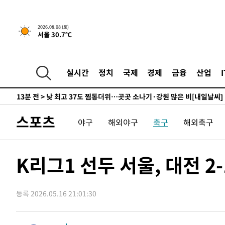
하향수정 (2보)
-14784초 전 >
[속보] 미 사업체, 일자리 7월에 2.3만 개 줄어…실업률은
↓
-10647초 전 >
[속보]이 대통령 "부동산 공급 기존 사고방식 매달리지 
2026.08.08 (토)
서울 30.7℃
실천"
-9732초 전 >
이란, "오만과 '중앙 단일 루트' 합의…북쪽 인바운드·남
드는 임시"
-1300초 전 >
"낮 기온 소폭 하락"…수도권 폭염중대경보, 폭염경보로 
-1264초 전 >
[속보]이 대통령, '호우피해' 안동·의성 관할 4개 면 특별
실시간
정치
국제
경제
금융
산업
포
-1227초 전 >
[단독]중수청 지원 검사들, 정원 초과 시 낮은 계급 임용…
갈 수도
13분 전 >
낮 최고 37도 찜통더위…곳곳 소나기·강원 많은 비[내일날씨]
41분 전 >
SK하이닉스, 용인·청주 팹에 54조 투자…"AI 메모리 수요 선
스포츠
야구
해외야구
축구
해외축구
1시간 전 >
여자배구 이재영·이다영 자매, 아제르바이잔 투란VC 입단
1시간 전 >
외국인 심판 성 접대 7경기 들여다보니…한국 축구 '5승 2무'
1시간 전 >
[속보]코스닥, 2.86포인트(0.36%) 내린 798.81마감
K리그1 선두 서울, 대전 2
1시간 전 >
[속보]코스피, 6200선 약보합…0.60% 내린 6258.77에 마
1시간 전 >
[속보]원·달러 환율, 7.7원 내린 1416.1원 마감
등록 2026.05.16 21:01:30
1시간 전 >
[속보] 노원서 40.1도 관측…서울, 2018년 이후 첫 40도
2시간 전 >
[속보]종합특검, '계엄 수용공간 확보' 신용해 前교정본부장 
3시간 전 >
외신들도 주목한 韓축구 파문…"국민적 공분에 수사 재개"