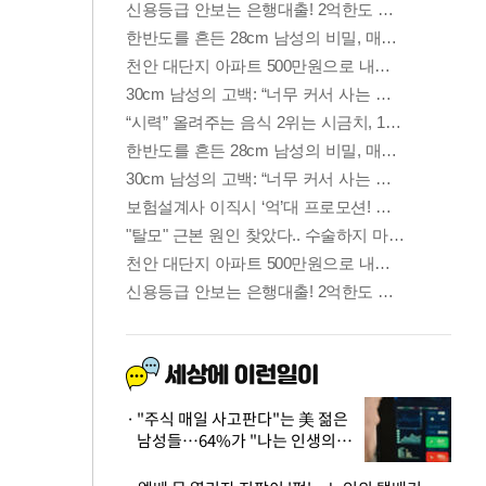
"주식 매일 사고판다"는 美 젊은
남성들…64%가 "나는 인생의
패배자“