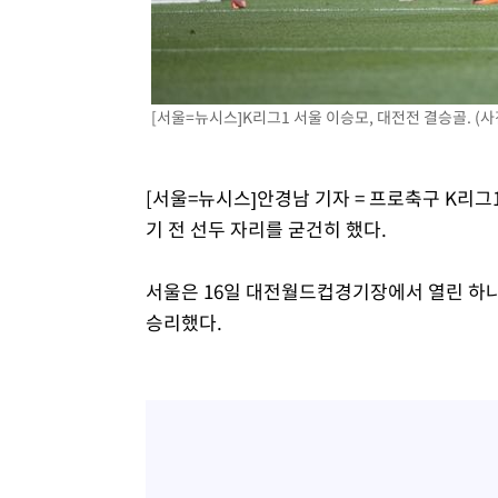
1시간 전 >
[속보]원·달러 환율, 7.7원 내린 1416.1원 마감
1시간 전 >
[속보] 노원서 40.1도 관측…서울, 2018년 이후 첫 40도
2시간 전 >
[속보]종합특검, '계엄 수용공간 확보' 신용해 前교정본부장 
[서울=뉴시스]K리그1 서울 이승모, 대전전 결승골. 
3시간 전 >
외신들도 주목한 韓축구 파문…"국민적 공분에 수사 재개"
3시간 전 >
11시간 압수수색에 성접대 파문까지…'쑥대밭' 된 축구협회
3시간 전 >
[속보]규제합리화위원회 부위원장에 김태유 서울대 공대 교
[서울=뉴시스]안경남 기자 = 프로축구 K리
후임
기 전 선두 자리를 굳건히 했다.
서울은 16일 대전월드컵경기장에서 열린 하나은
승리했다.