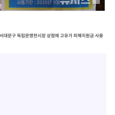
황기순 "원정 도박으로 전 
1
산 잃고 필리핀 도피"
장
정보석 "황정음 전 남편 
2
었는데…"
구축
정부, 전 산업에 'AI 옷' 
3
서울 서대문구 독립문영천시장 상점에 고유가 피해지원금 사용
 다우
1000대 보급 추진
" 취임 3
최준희, 또 성형수술 예고 
4
무부 대변인
바다, 워터밤 공개저격 "말
5
[속보]산업장관 "李정부,
6
정 전력 위해 불가피"
고속도로서 화물차 낙하물
7
동승자 사망