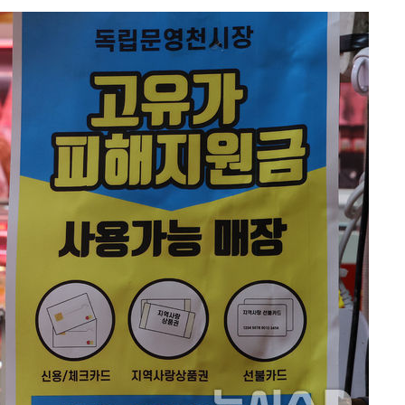
구축
 다우
" 취임 3
무부 대변인
라하라 격파
꺾인다"
 위협"
 수용할까
해 불가피"
등 압수수
월 중 예