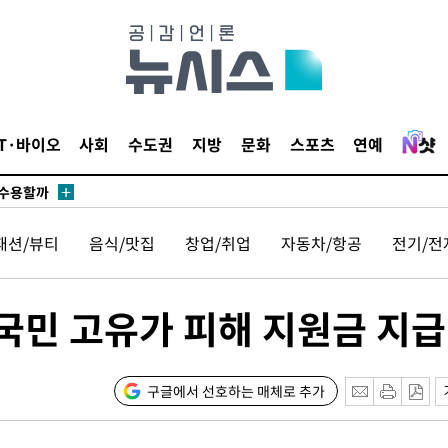
무부 대변인
라하라 격파
꺾인다"
IT·바이오
사회
수도권
지방
문화
스포츠
연예
 위협"
 수용할까
해 불가피"
패션/뷰티
음식/맛집
창업/취업
자동차/항공
전기/전
등 압수수
월 중 예
 국민 고유가 피해 지원금 지급
구글에서 선호하는 매체로 추가
장