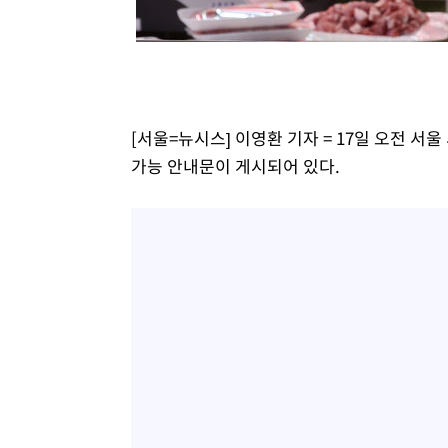
-13814초 전 >
[속보]코스피, 119.51포인트(1.81%) 내린 6478.75 개
-10261초 전 >
6월 경상수지 497.3억 달러…두 달 연속 사상 최대
-10212초 전 >
서울 낮 39도 '폭염중대경보'…40도 관측 가능성도
-7574초 전 >
미 워싱턴주 스포캔 시의 통제불능 3개 산불, 방화선 일부 
[서울=뉴시스] 이영환 기자 = 17일 오전 
4분 전 >
[속보] 호르무즈 해협 이란-오만 협상 기대속 뉴욕증시 혼조 마감
0.49%↑
가능 안내문이 게시되어 있다.
31분 전 >
[속보] 이란 대통령 "지금 최고지도자와 소통하기가 매우 어려워
년 인터뷰
4시간 전 >
[속보] "이란-오만, 호르무즈 해협 통행 항로 합의" 이란 외