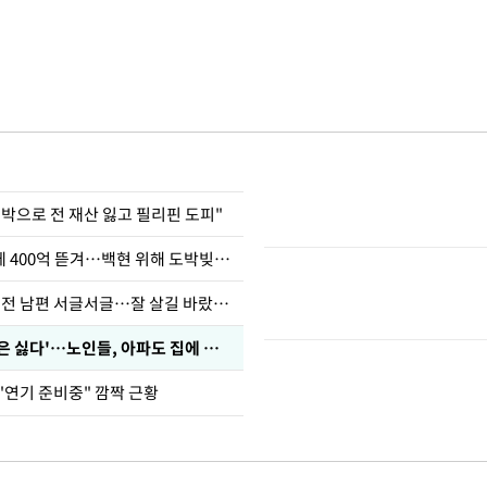
도박으로 전 재산 잃고 필리핀 도피"
차가원 "MC몽에 400억 뜯겨…백현 위해 도박빚 갚아줘"
정보석 "황정음 전 남편 서글서글…잘 살길 바랐는데"
'아들아 요양원은 싫다'…노인들, 아파도 집에 살고파
"연기 준비중" 깜짝 근황