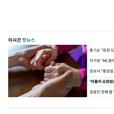
이시간
핫뉴스
황기순 "원정 
정웅인 첫째 딸 