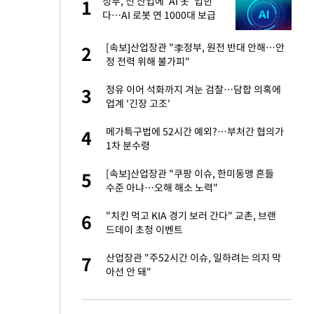
재
정부, 전 산업에 'AI 옷' 입힌
1
1
다…AI 로봇 연 1000대 보급
추진
서글서글한 인상이
[속보]산업장관 "李정부, 원전 반대 안해…안
2
2
정 전력 위해 불가피"
입힌다…AI 로봇 연
정유 이어 석화까지 겨눈 검찰…담합 의혹에
3
3
업계 '긴장 고조'
"짝짝이 눈 탈출"
메가특구법에 52시간 예외?…부처간 협의가
4
4
1차 분수령
이 안 된다"
[속보]산업장관 "쿠팡 이슈, 한미동맹 흔들
5
5
수준 아냐…오해 해소 노력"
 원전 반대 안해…안
"치킨 먹고 KIA 경기 보러 간다" 교촌, 브랜
6
6
드데이 초청 이벤트
, 들이받은 승합차
산업장관 "주52시간 이슈, 일하려는 의지 막
7
7
아선 안 돼"