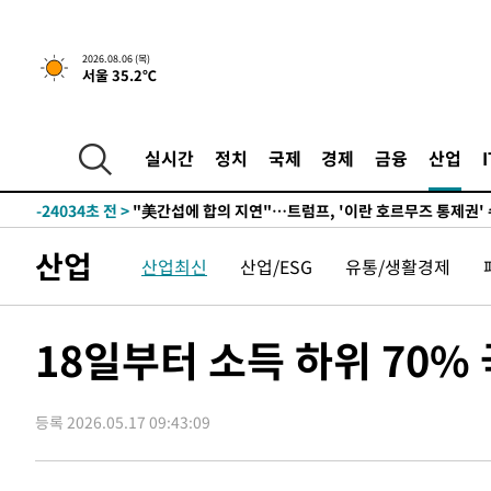
2026.08.06 (목)
서울 35.2℃
4시간 전 >
[속보] "이란-오만, 호르무즈 해협 통행 항로 합의" 이란 외
-31818초 전 >
손흥민, 5경기 연속골 실패…LAFC는 승부차기 끝 과달
-24419초 전 >
내일까지 39도 '펄펄'…기상청 "태풍 지나며 폭염 잠시 
실시간
정치
국제
경제
금융
산업
-24056초 전 >
트럼프, 한국계 진보 주지사 후보 맹공…"공산주의가 최대
-24034초 전 >
"美간섭에 합의 지연"…트럼프, '이란 호르무즈 통제권'
-20554초 전 >
[속보]산업장관 "李정부, 원전 반대 안해…안정 전력 위
산업
산업최신
산업/ESG
유통/생활경제
-19251초 전 >
[속보]경찰, '홍명보 선임 논란' 대한축구협회·축구회관 
색
-18638초 전 >
[속보]산업장관 "美무역법 제301조 과잉생산 결과 발표 8
상
-18431초 전 >
[속보]코스피 매도사이드카 발동…4%대 급락
18일부터 소득 하위 70%
-17703초 전 >
[속보]전남광주 초대 시민추천 부시장에 백승주·윤난실
-15264초 전 >
서울 열대야 15일째 지속…비공식 '초열대야' 30도 넘어
등록 2026.05.17 09:43:09
-13831초 전 >
[속보]코스닥, 2.15포인트(0.27%) 내린 797.44 출발
-13814초 전 >
[속보]코스피, 119.51포인트(1.81%) 내린 6478.75 개
-10261초 전 >
6월 경상수지 497.3억 달러…두 달 연속 사상 최대