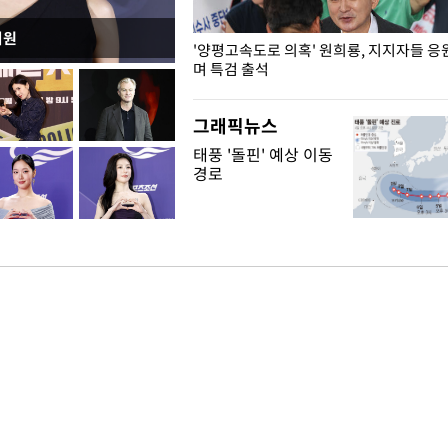
지원
"수사·기소 분리 관련 대비책 최
'양평고속도로 의혹' 원희룡, 지지자들 응
"
며 특검 출석
그래픽뉴스
태풍 '돌핀' 예상 이동
경로