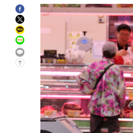
-10212초 전 >
서울 낮 39도 '폭염중대경보'…40도 관측 가능성도
-7574초 전 >
미 워싱턴주 스포캔 시의 통제불능 3개 산불, 방화선 일부 
4분 전 >
[속보] 호르무즈 해협 이란-오만 협상 기대속 뉴욕증시 혼조 마감
0.49%↑
31분 전 >
[속보] 이란 대통령 "지금 최고지도자와 소통하기가 매우 어려워
년 인터뷰
4시간 전 >
[속보] "이란-오만, 호르무즈 해협 통행 항로 합의" 이란 외
-31818초 전 >
손흥민, 5경기 연속골 실패…LAFC는 승부차기 끝 과달
-24419초 전 >
내일까지 39도 '펄펄'…기상청 "태풍 지나며 폭염 잠시 
-24056초 전 >
트럼프, 한국계 진보 주지사 후보 맹공…"공산주의가 최대
-24034초 전 >
"美간섭에 합의 지연"…트럼프, '이란 호르무즈 통제권'
-20554초 전 >
[속보]산업장관 "李정부, 원전 반대 안해…안정 전력 위
-19251초 전 >
[속보]경찰, '홍명보 선임 논란' 대한축구협회·축구회관 
색
-18638초 전 >
[속보]산업장관 "美무역법 제301조 과잉생산 결과 발표 8
상
-18431초 전 >
[속보]코스피 매도사이드카 발동…4%대 급락
-17703초 전 >
[속보]전남광주 초대 시민추천 부시장에 백승주·윤난실
-15264초 전 >
서울 열대야 15일째 지속…비공식 '초열대야' 30도 넘어
-13831초 전 >
[속보]코스닥, 2.15포인트(0.27%) 내린 797.44 출발