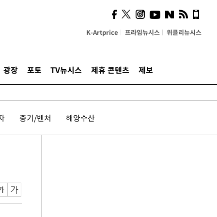
K-Artprice
프라임뉴시스
위클리뉴시스
광장
포토
TV뉴시스
제휴 콘텐츠
제보
자
중기/벤처
해양수산