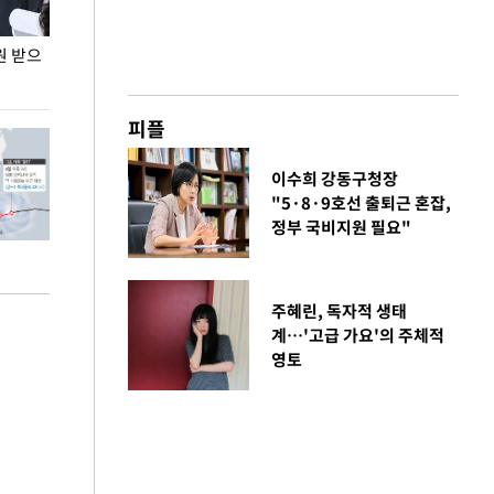
원 받으
정동영, 조현 '이상주의' 발언에 "이상이 있어야
장동혁 "李 대
현실 바꿔"
하다"
피플
이수희 강동구청장
"5·8·9호선 출퇴근 혼잡,
정부 국비지원 필요"
주혜린, 독자적 생태
계…'고급 가요'의 주체적
영토