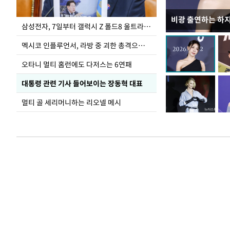
비광 출연하는 하
이재명 대통령, 
삼성전자, 7일부터 갤럭시 Z 폴드8 울트라·폴드8·플립8 출시
선 다해 강구해야
멕시코 인플루언서, 라방 중 괴한 총격으로 사망
오타니 멀티 홈런에도 다저스는 6연패
대통령 관련 기사 들어보이는 장동혁 대표
멀티 골 세리머니하는 리오넬 메시