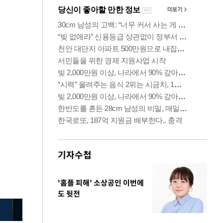
기자수첩
'홈플 피해' 소상공인 이번에
도 뒷전