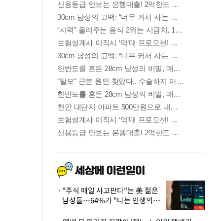
"주식 매일 사고판다"는 美 젊은
남성들…64%가 "나는 인생의
패배자“