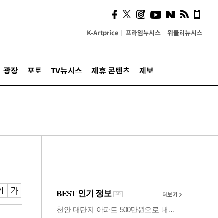
시, 스마트폰 액세서리에
NFC 더했다
K-Artprice
프라임뉴시스
위클리뉴시스
광장
포토
TV뉴시스
제휴 콘텐츠
제보