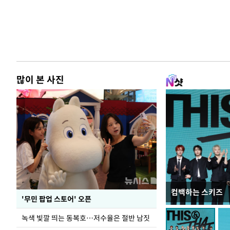
많이 본 사진
컴백하는 스키즈
지석천 뒤덮은 
'무민 팝업 스토어' 오픈
녹색 빛깔 띄는 동복호…저수율은 절반 남짓