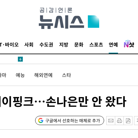
IT·바이오
사회
수도권
지방
문화
스포츠
연예
라마
예능
해외연예
스타
에이핑크…손나은만 안 왔다
구글에서 선호하는 매체로 추가