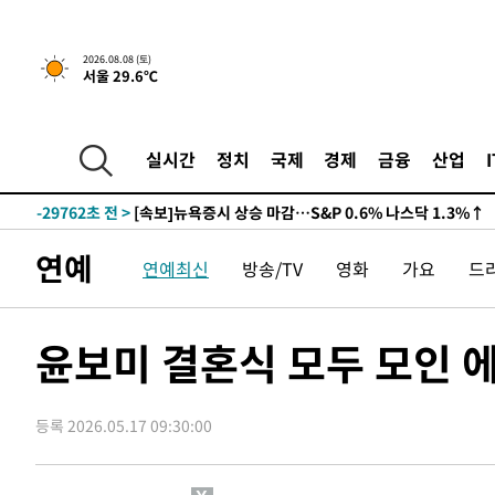
2026.08.08 (토)
서울 29.6℃
실시간
정치
국제
경제
금융
산업
-29762초 전 >
[속보]뉴욕증시 상승 마감…S&P 0.6% 나스닥 1.3%↑
연예
연예최신
방송/TV
영화
가요
드
윤보미 결혼식 모두 모인 
등록 2026.05.17 09:30:00