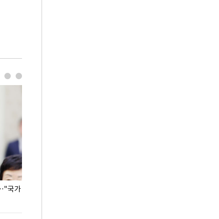
…"국가
홈플러스, 67개 점포 가오픈… 13일 정식 개장
오세훈 서울시장,
환경 점검