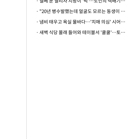
· 엘베 문 열리자 지팡이 '퍽'…노인의 택배기사 폭행 이유
· "20년 병수발했는데 얼굴도 모르는 동생이 유산 절반을"…배다른 형제 상속권 있을까
· 냄비 태우고 욕실 물바다…'치매 의심' 시어머니 검사 권유했다가 '날벼락'
· 새벽 식당 몰래 들어와 테이블서 '쿨쿨'…토사물 남기고 사라진 남성