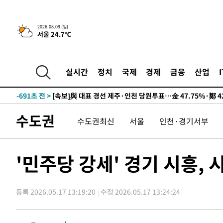
2026.08.09 (일)
서울 24.7℃
13시간 전 >
[속보]뉴욕증시 상승 마감…S&P 0.6% 나스닥 1.3%↑
-10409초 전 >
이란 "호르무즈 재개방 합의 근접…美 배상 선행돼야"
-1456초 전 >
[속보]與최고위원 제주·인천 순회경선…박선원·최민희·
실시간
정치
국제
경제
금융
산업
민수·김용 순
-1409초 전 >
[속보]김민석, 與 전대 당원투표 누적 득표율 45.42%로 
래 44.56%
-691초 전 >
[속보]與 대표 경선 제주·인천 당원투표…金 47.75%·鄭 42
宋 10.17%
-225초 전 >
이강인 "아틀레티코 이적 기뻐…등번호 7번 의미보단 팀 위해
수도권
수도권최신
서울
인천·경기서부
-160초 전 >
[속보]與 당대표 경선, 제주·인천 권리당원 투표 김민석 승
1시간 전 >
낮 최고 35도 '무더위'…동해안 시간당 30㎜ '강한 비'[내일
1시간 전 >
[속보]이강인 "감독님이 원하는 마음 느꼈고, 많은 트로피 원
'민주당 강세' 경기 시흥,
티코 이적"
1시간 전 >
수도권 40도 육박 '펄펄'…동해안 일부 지역엔 호의주의보
2시간 전 >
온열질환 사망자 3명 늘어…누적 환자 3000명 돌파
등록 2026.05.17 13:19:20
수정 2026.05.17 13:24:24
3시간 전 >
강릉에 시간당 81.4㎜ 물폭탄…도로 잠기고 담벼락 붕괴
4시간 전 >
백운산서 80년근 천종산삼 9뿌리 발견…감정가 1.3억원
5시간 전 >
선재도서 해루질 나섰다 실종 60대, 닷새 만에 숨진 채 발견