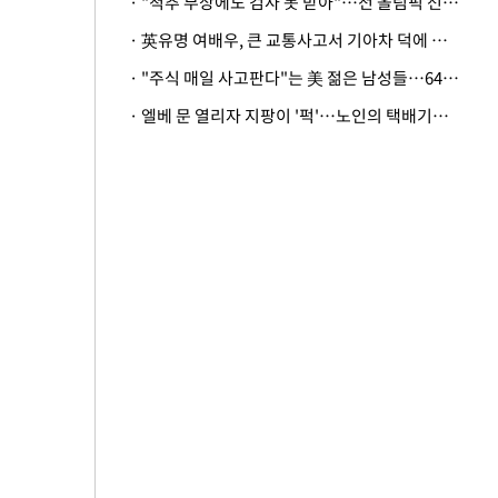
· "척추 부상에도 검사 못 받아"…전 올림픽 선수, 美봅슬레이협회 상대 소송
· 英유명 여배우, 큰 교통사고서 기아차 덕에 살았다
· "주식 매일 사고판다"는 美 젊은 남성들…64%가 "나는 인생의 패배자“
· 엘베 문 열리자 지팡이 '퍽'…노인의 택배기사 폭행 이유