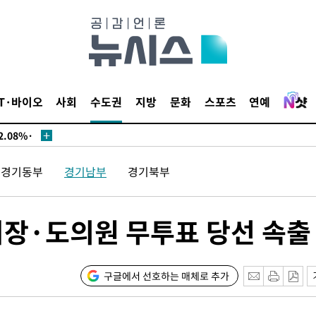
서미화·한
IT·바이오
사회
수도권
지방
문화
스포츠
연예
1위… 정청
.08%·
 뛸 것"
경기동부
경기남부
경기북부
리
날씨]
해 아틀레
 시장·도의원 무투표 당선 속출
구글에서 선호하는 매체로 추가