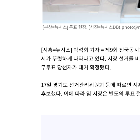
2시간 전 >
온열질환 사망자 3명 늘어…누적 환자 3000명 돌파
3시간 전 >
강릉에 시간당 81.4㎜ 물폭탄…도로 잠기고 담벼락 붕괴
4시간 전 >
백운산서 80년근 천종산삼 9뿌리 발견…감정가 1.3억원
[부산=뉴시스] 투표 현장. (사진=뉴시스DB)
.photo@
5시간 전 >
선재도서 해루질 나섰다 실종 60대, 닷새 만에 숨진 채 발견
6시간 전 >
남자 농구, 나고야 아시안게임서 '홈팀' 일본과 한일전
[시흥=뉴시스] 박석희 기자 = 제9회 전국
6시간 전 >
여수 오동도 해상서 모터보트 전복…1명 사망·1명 실종
세가 뚜렷하게 나타나고 있다. 시장 선거를 
7시간 전 >
극한폭염 한풀 꺾이지만…'낮 최고 35도' 무더위, 열대야 계
무투표 당선자가 대거 확정됐다.
날씨]
8시간 전 >
축구협회 "압수수색·성접대 논란 사과…쇄신의 기회로 삼겠
8시간 전 >
[속보]'압수수색·성접대 논란' 축구협회 "실망과 걱정 안겨드
17일 경기도 선거관리위원회 등에 따르면 시
11시간 전 >
'최고 37도' 폭염 지속…강원동해안 최대 150㎜ 비
후보했다. 이에 따라 임 시장은 별도의 투표 절
13시간 전 >
[속보]뉴욕증시 상승 마감…S&P 0.6% 나스닥 1.3%↑