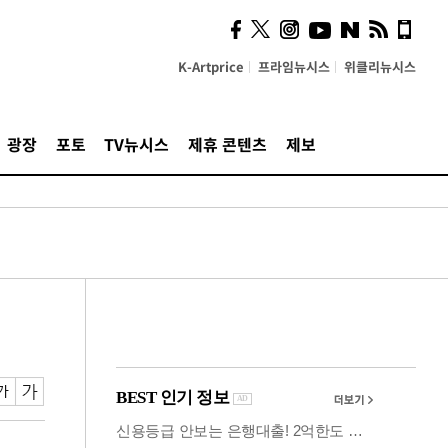
사이 해답 찾았죠"…알을
깨고 나온 '초자아'
K-Artprice
프라임뉴시스
위클리뉴시스
광장
포토
TV뉴시스
제휴 콘텐츠
제보