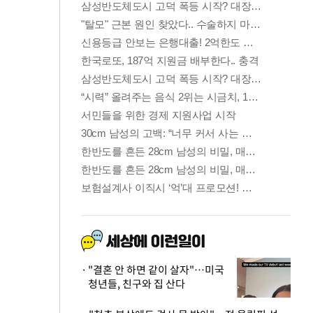
"결혼 안 하면 같이 살자"…미국
청년들, 친구와 집 산다