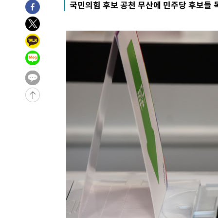
국민의힘 후보 공천 무산에 민주당 후보들 
6시간 전 >
남자 농구, 나고야 아시안게임서 '홈팀' 일본과 한일전
6시간 전 >
여수 오동도 해상서 모터보트 전복…1명 사망·1명 실종
7시간 전 >
극한폭염 한풀 꺾이지만…'낮 최고 35도' 무더위, 열대야 계
날씨]
8시간 전 >
축구협회 "압수수색·성접대 논란 사과…쇄신의 기회로 삼겠
8시간 전 >
[속보]'압수수색·성접대 논란' 축구협회 "실망과 걱정 안겨드
11시간 전 >
'최고 37도' 폭염 지속…강원동해안 최대 150㎜ 비
13시간 전 >
[속보]뉴욕증시 상승 마감…S&P 0.6% 나스닥 1.3%↑
-10409초 전 >
이란 "호르무즈 재개방 합의 근접…美 배상 선행돼야"
-1456초 전 >
[속보]與최고위원 제주·인천 순회경선…박선원·최민희·
민수·김용 순
-1409초 전 >
[속보]김민석, 與 전대 당원투표 누적 득표율 45.42%로 
래 44.56%
-691초 전 >
[속보]與 대표 경선 제주·인천 당원투표…金 47.75%·鄭 42
宋 10.17%
-225초 전 >
이강인 "아틀레티코 이적 기뻐…등번호 7번 의미보단 팀 위해
-160초 전 >
[속보]與 당대표 경선, 제주·인천 권리당원 투표 김민석 승
1시간 전 >
낮 최고 35도 '무더위'…동해안 시간당 30㎜ '강한 비'[내일
1시간 전 >
[속보]이강인 "감독님이 원하는 마음 느꼈고, 많은 트로피 원
티코 이적"
1시간 전 >
수도권 40도 육박 '펄펄'…동해안 일부 지역엔 호의주의보