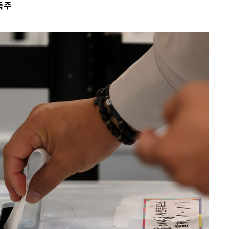
독주
속[다음주
다"
려 죄송"
서미화·한
1위… 정청
.08%·
 뛸 것"
리
날씨]
해 아틀레