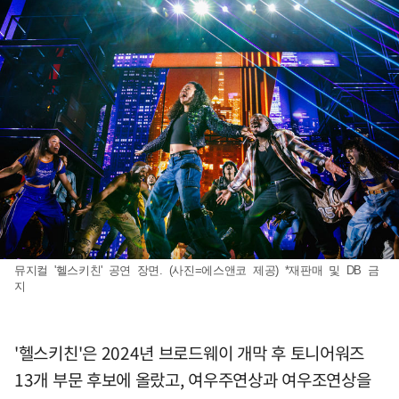
뮤지컬 '헬스키친' 공연 장면. (사진=에스앤코 제공) *재판매 및 DB 금
지
'헬스키친'은 2024년 브로드웨이 개막 후 토니어워즈
13개 부문 후보에 올랐고, 여우주연상과 여우조연상을