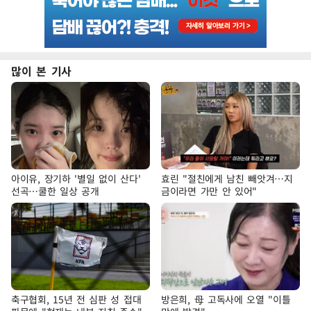
많이 본 기사
아이유, 장기하 '별일 없이 산다'
효린 "절친에게 남친 빼앗겨…지
선곡…쿨한 일상 공개
금이라면 가만 안 있어"
축구협회, 15년 전 심판 성 접대
방은희, 母 고독사에 오열 "이틀