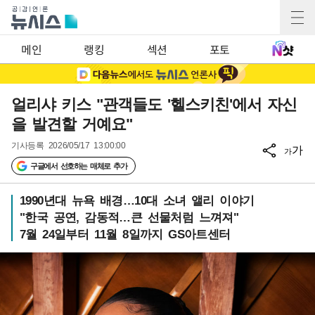
메인
랭킹
섹션
포토
얼리샤 키스 "관객들도 '헬스키친'에서 자신
을 발견할 거예요"
기사등록
2026/05/17 13:00:00
가
가
구글에서 선호하는 매체로 추가
1990년대 뉴욕 배경…10대 소녀 앨리 이야기
"한국 공연, 감동적…큰 선물처럼 느껴져"
7월 24일부터 11월 8일까지 GS아트센터