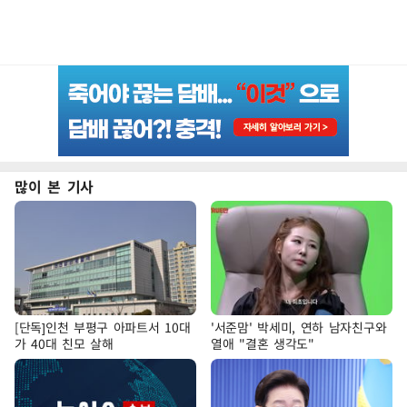
많이 본 기사
[단독]인천 부평구 아파트서 10대
'서준맘' 박세미, 연하 남자친구와
가 40대 친모 살해
열애 "결혼 생각도"