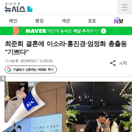
메인
랭킹
섹션
포토
최준희 결혼에 이소라·홍진경·엄정화 총출동
"기쁘다"
기사등록
2026/05/17 11:00:00
가
가
구글에서 선호하는 매체로 추가
X