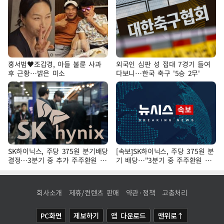
홍서범♥조갑경, 아들 불륜 사과
외국인 심판 성 접대 7경기 들여
후 근황…밝은 미소
다보니…한국 축구 '5승 2무'
SK하이닉스, 주당 375원 분기배당
[속보]SK하이닉스, 주당 375원 분
결정…3분기 중 추가 주주환원 발
기 배당…"3분기 중 주주환원 방
표
안 확정"
회사소개
제휴/컨텐츠 판매
약관·정책
고충처리
PC화면
제보하기
앱 다운로드
맨위로↑