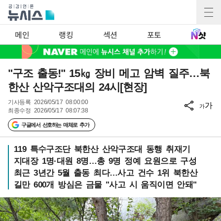
메인
랭킹
섹션
포토
"구조 출동!" 15㎏ 장비 메고 암벽 질주…북
한산 산악구조대의 24시[현장]
기사등록
2026/05/17 08:00:00
가
가
최종수정
2026/05/17 08:07:38
구글에서 선호하는 매체로 추가
119 특수구조단 북한산 산악구조대 동행 취재기
지대장 1명·대원 8명…총 9명 정예 요원으로 구성
최근 3년간 5월 출동 최다…사고 건수 1위 북한산
길만 600개 방심은 금물 "사고 시 움직이면 안돼"