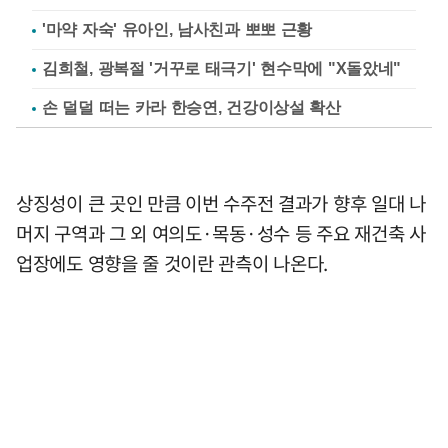
'마약 자숙' 유아인, 남사친과 뽀뽀 근황
김희철, 광복절 '거꾸로 태극기' 현수막에 "X돌았네"
손 덜덜 떠는 카라 한승연, 건강이상설 확산
상징성이 큰 곳인 만큼 이번 수주전 결과가 향후 일대 나
머지 구역과 그 외 여의도·목동·성수 등 주요 재건축 사
업장에도 영향을 줄 것이란 관측이 나온다.