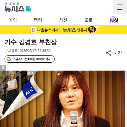
메인
랭킹
섹션
포토
가수 김경호 부친상
기사등록
2026/05/17 11:38:51
가
가
구글에서 선호하는 매체로 추가
X