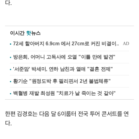
다.
이시간
핫
뉴스
방은희, 어머니 고독사에 오열 "이틀 만에 발견"
'서준맘' 박세미, 연하 남친과 열애 "결혼 전제"
황기순 "원정도박 후 필리핀서 2년 불법체류"
백혈병 재발 최성원 "치료가 날 죽이는 것 같아"
한편 김경호는 다음 달 6이룹터 전국 투어 콘서트를 연
다.