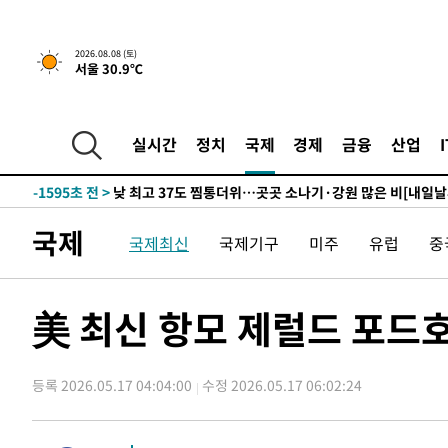
하향수정 (2보)
-17181초 전 >
[속보] 미 사업체, 일자리 7월에 2.3만 개 줄어…실업률은
↓
-13044초 전 >
[속보]이 대통령 "부동산 공급 기존 사고방식 매달리지 
2026.08.08 (토)
서울 30.9℃
실천"
-12129초 전 >
이란, "오만과 '중앙 단일 루트' 합의…북쪽 인바운드·남
운드는 임시"
-3697초 전 >
"낮 기온 소폭 하락"…수도권 폭염중대경보, 폭염경보로 
-3661초 전 >
[속보]이 대통령, '호우피해' 안동·의성 관할 4개 면 특별
실시간
정치
국제
경제
금융
산업
포
-3624초 전 >
[단독]중수청 지원 검사들, 정원 초과 시 낮은 계급 임용…
갈 수도
-1595초 전 >
낮 최고 37도 찜통더위…곳곳 소나기·강원 많은 비[내일날
1분 전 >
SK하이닉스, 용인·청주 팹에 54조 투자…"AI 메모리 수요 선제
국제
국제최신
국제기구
미주
유럽
중
54분 전 >
여자배구 이재영·이다영 자매, 아제르바이잔 투란VC 입단
1시간 전 >
외국인 심판 성 접대 7경기 들여다보니…한국 축구 '5승 2무'
1시간 전 >
[속보]코스닥, 2.86포인트(0.36%) 내린 798.81마감
美 최신 항모 제럴드 포드호
1시간 전 >
[속보]코스피, 6200선 약보합…0.60% 내린 6258.77에 마
1시간 전 >
[속보]원·달러 환율, 7.7원 내린 1416.1원 마감
등록 2026.05.17 04:04:00
수정 2026.05.17 06:02:24
1시간 전 >
[속보] 노원서 40.1도 관측…서울, 2018년 이후 첫 40도
2시간 전 >
[속보]종합특검, '계엄 수용공간 확보' 신용해 前교정본부장 
2시간 전 >
외신들도 주목한 韓축구 파문…"국민적 공분에 수사 재개"