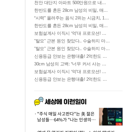
"주식 매일 사고판다"는 美 젊은
남성들…64%가 "나는 인생의
패배자“