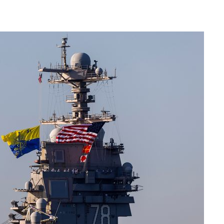
수…이병태
지(종합)
0.3만개
 4.1%로
말고 과감히
쪽 아웃바
하향
재난지역 선
희망지 못
씨]
 대응"
쳐