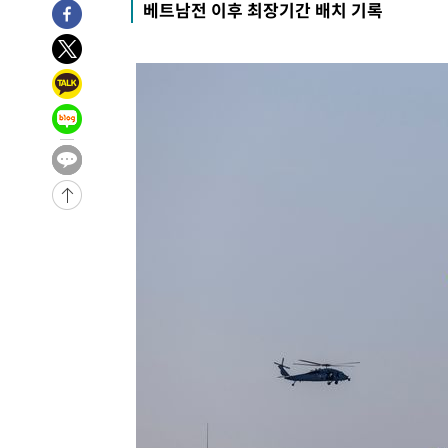
베트남전 이후 최장기간 배치 기록
2시간 전 >
11시간 압수수색에 성접대 파문까지…'쑥대밭' 된 축구협회
2시간 전 >
[속보]규제합리화위원회 부위원장에 김태유 서울대 공대 교
후임
-20614초 전 >
이강인, 폭염 속 AT마드리드 첫 훈련…80명 식사 대접까
-17753초 전 >
미 사업체 일자리, 7월에 2.3만개 순감하고 그 전 2개월 1
하향수정 (2보)
-17201초 전 >
[속보] 미 사업체, 일자리 7월에 2.3만 개 줄어…실업률은
↓
-13064초 전 >
[속보]이 대통령 "부동산 공급 기존 사고방식 매달리지 
실천"
-12149초 전 >
이란, "오만과 '중앙 단일 루트' 합의…북쪽 인바운드·남
운드는 임시"
-3717초 전 >
"낮 기온 소폭 하락"…수도권 폭염중대경보, 폭염경보로 
-3681초 전 >
[속보]이 대통령, '호우피해' 안동·의성 관할 4개 면 특별
포
-3644초 전 >
[단독]중수청 지원 검사들, 정원 초과 시 낮은 계급 임용…
갈 수도
-1615초 전 >
낮 최고 37도 찜통더위…곳곳 소나기·강원 많은 비[내일날
1분 전 >
SK하이닉스, 용인·청주 팹에 54조 투자…"AI 메모리 수요 선제
53분 전 >
여자배구 이재영·이다영 자매, 아제르바이잔 투란VC 입단
1시간 전 >
외국인 심판 성 접대 7경기 들여다보니…한국 축구 '5승 2무'
1시간 전 >
[속보]코스닥, 2.86포인트(0.36%) 내린 798.81마감
1시간 전 >
[속보]코스피, 6200선 약보합…0.60% 내린 6258.77에 마