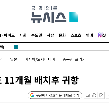
 4.1%로
말고 과감히
쪽 아웃바
하향
재난지역 선
IT·바이오
사회
수도권
지방
문화
스포츠
연예
희망지 못
씨]
 대응"
국
일본
아시아/오세아니아
중동/아프리카
 11개월 배치후 귀항
쳐
구글에서 선호하는 매체로 추가
기소