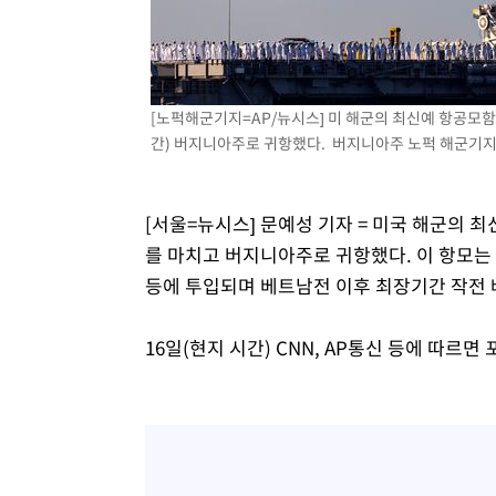
1시간 전 >
[속보]원·달러 환율, 7.7원 내린 1416.1원 마감
1시간 전 >
[속보] 노원서 40.1도 관측…서울, 2018년 이후 첫 40도
2시간 전 >
[속보]종합특검, '계엄 수용공간 확보' 신용해 前교정본부장 
[노퍽해군기지=AP/뉴시스] 미 해군의 최신예 항공모함 
2시간 전 >
외신들도 주목한 韓축구 파문…"국민적 공분에 수사 재개"
간) 버지니아주로 귀항했다. 버지니아주 노퍽 해군기지에 
2시간 전 >
11시간 압수수색에 성접대 파문까지…'쑥대밭' 된 축구협회
2시간 전 >
[속보]규제합리화위원회 부위원장에 김태유 서울대 공대 교
후임
[서울=뉴시스] 문예성 기자 = 미국 해군의 최
를 마치고 버지니아주로 귀항했다. 이 항모는
등에 투입되며 베트남전 이후 최장기간 작전 
16일(현지 시간) CNN, AP통신 등에 따