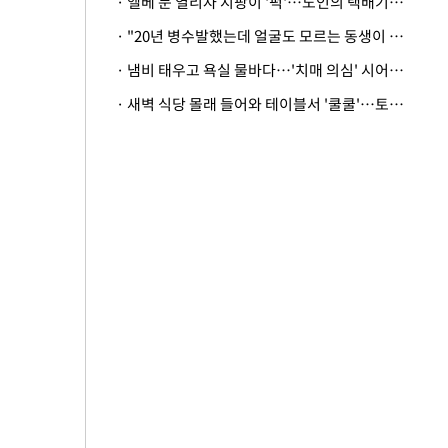
· 엘베 문 열리자 지팡이 '퍽'…노인의 택배기사 폭행 이유
· "20년 병수발했는데 얼굴도 모르는 동생이 유산 절반을"…배다른 형제 상속권 있을까
· 냄비 태우고 욕실 물바다…'치매 의심' 시어머니 검사 권유했다가 '날벼락'
· 새벽 식당 몰래 들어와 테이블서 '쿨쿨'…토사물 남기고 사라진 남성