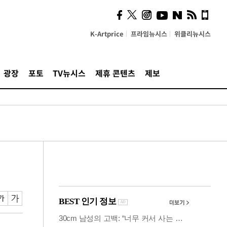
시, 스마트폰 액세서리에
NFC 더했다
K-Artprice
프라임뉴시스
위클리뉴시스
광장
포토
TV뉴시스
제휴 콘텐츠
제보