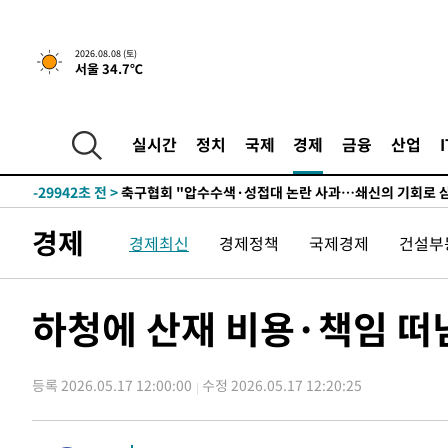
2026.08.08 (토)
서울 34.7℃
-10226초 전 >
[속보]뉴욕증시 상승 마감…S&P 0.6% 나스닥 1.3%↑
실시간
정치
국제
경제
금융
산업
-29942초 전 >
축구협회 "압수수색·성접대 논란 사과…쇄신의 기회로 
-28459초 전 >
[속보]'압수수색·성접대 논란' 축구협회 "실망과 걱정 
송"
-17080초 전 >
'최고 37도' 폭염 지속…강원동해안 최대 150㎜ 비
경제
경제최신
경제정책
국제경제
건설부
-10206초 전 >
[속보]뉴욕증시 상승 마감…S&P 0.6% 나스닥 1.3%↑
-29962초 전 >
축구협회 "압수수색·성접대 논란 사과…쇄신의 기회로 
-28479초 전 >
[속보]'압수수색·성접대 논란' 축구협회 "실망과 걱정 
하청에 산재 비용·책임 떠
송"
-17100초 전 >
'최고 37도' 폭염 지속…강원동해안 최대 150㎜ 비
-10226초 전 >
[속보]뉴욕증시 상승 마감…S&P 0.6% 나스닥 1.3%↑
등록 2026.05.17 12:00:00
수정 2026.05.17 12:20:25