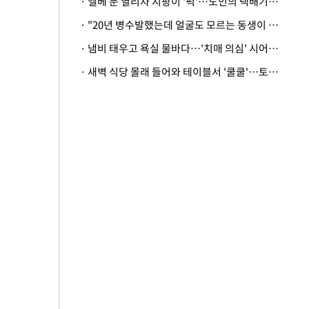
· 엘베 문 열리자 지팡이 '퍽'…노인의 택배기사 폭행 이유
· "20년 병수발했는데 얼굴도 모르는 동생이 유산 절반을"…배다른 형제 상속권 있을까
· 냄비 태우고 욕실 물바다…'치매 의심' 시어머니 검사 권유했다가 '날벼락'
· 새벽 식당 몰래 들어와 테이블서 '쿨쿨'…토사물 남기고 사라진 남성