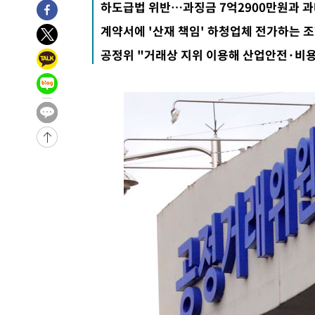
하도급법 위반…과징금 7억2900만원과 과
계약서에 '산재 책임' 하청업체 전가하는 
공정위 "거래상 지위 이용해 산업안전·비용