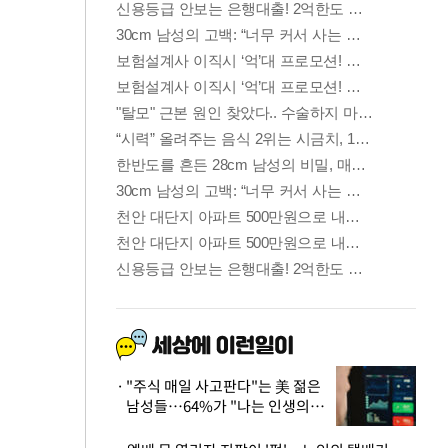
"주식 매일 사고판다"는 美 젊은
남성들…64%가 "나는 인생의
패배자“