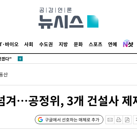
IT·바이오
사회
수도권
지방
문화
스포츠
연예
삼겠다"
안겨드려 죄
동산
삼겠다"
안겨드려 죄
넘겨…공정위, 3개 건설사 제
구글에서 선호하는 매체로 추가