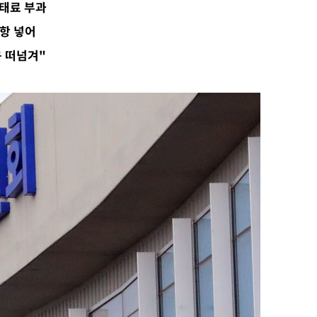
태료 부과
조항 넣어
 떠넘겨"