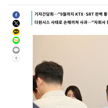
-851초 전 >
11시간 압수수색에 성접대 파문까지…'쑥대밭' 된 축구협회
2분 전 >
[속보]규제합리화위원회 부위원장에 김태유 서울대 공대 교수…
기자간담회…"9월까지 KTX·SRT 완벽 통
임
-29965초 전 >
이강인, 폭염 속 AT마드리드 첫 훈련…80명 식사 대접까
다원시스 사태로 손해끼쳐 사과…"자회사 
-27104초 전 >
미 사업체 일자리, 7월에 2.3만개 순감하고 그 전 2개월 1
하향수정 (2보)
-26552초 전 >
[속보] 미 사업체, 일자리 7월에 2.3만 개 줄어…실업률은
↓
-22415초 전 >
[속보]이 대통령 "부동산 공급 기존 사고방식 매달리지 
실천"
-21500초 전 >
이란, "오만과 '중앙 단일 루트' 합의…북쪽 인바운드·남
운드는 임시"
-13068초 전 >
"낮 기온 소폭 하락"…수도권 폭염중대경보, 폭염경보로
-13032초 전 >
[속보]이 대통령, '호우피해' 안동·의성 관할 4개 면 특
선포
-12995초 전 >
[단독]중수청 지원 검사들, 정원 초과 시 낮은 계급 임용
갈 수도
-10966초 전 >
낮 최고 37도 찜통더위…곳곳 소나기·강원 많은 비[내일
-9272초 전 >
SK하이닉스, 용인·청주 팹에 54조 투자…"AI 메모리 수요
응"
-6128초 전 >
여자배구 이재영·이다영 자매, 아제르바이잔 투란VC 입단
-5381초 전 >
외국인 심판 성 접대 7경기 들여다보니…한국 축구 '5승 2
-5115초 전 >
[속보]코스닥, 2.86포인트(0.36%) 내린 798.81마감
-5068초 전 >
[속보]코스피, 6200선 약보합…0.60% 내린 6258.77에 