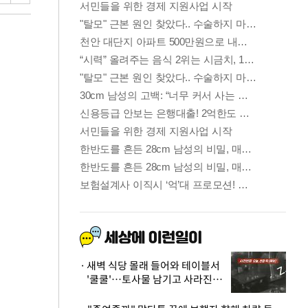
새벽 식당 몰래 들어와 테이블서
'쿨쿨'…토사물 남기고 사라진 남
성