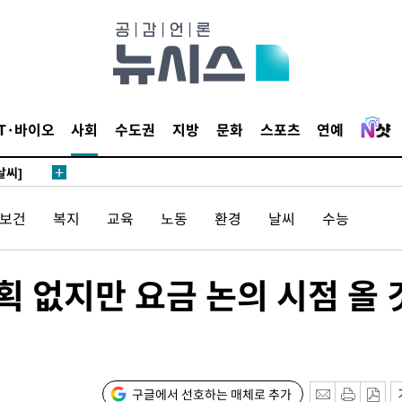
 4.1%로
말고 과감히
쪽 아웃바
 하향
별재난지역
IT·바이오
사회
수도권
지방
문화
스포츠
연예
…희망지 못
날씨]
 선제 대
/보건
복지
교육
노동
환경
날씨
수능
무'
획 없지만 요금 논의 시점 올 
마쳐
장 기소
구글에서 선호하는 매체로 추가