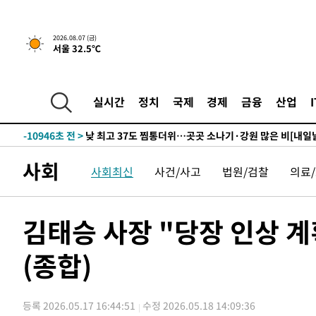
하향수정 (2보)
-26532초 전 >
[속보] 미 사업체, 일자리 7월에 2.3만 개 줄어…실업률은
↓
-22395초 전 >
[속보]이 대통령 "부동산 공급 기존 사고방식 매달리지 
2026.08.07 (금)
서울 32.5℃
실천"
-21480초 전 >
이란, "오만과 '중앙 단일 루트' 합의…북쪽 인바운드·남
운드는 임시"
-13048초 전 >
"낮 기온 소폭 하락"…수도권 폭염중대경보, 폭염경보로
-13012초 전 >
[속보]이 대통령, '호우피해' 안동·의성 관할 4개 면 특
실시간
정치
국제
경제
금융
산업
선포
-12975초 전 >
[단독]중수청 지원 검사들, 정원 초과 시 낮은 계급 임용
갈 수도
-10946초 전 >
낮 최고 37도 찜통더위…곳곳 소나기·강원 많은 비[내일
-9252초 전 >
SK하이닉스, 용인·청주 팹에 54조 투자…"AI 메모리 수요
사회
사회최신
사건/사고
법원/검찰
의료
응"
-6108초 전 >
여자배구 이재영·이다영 자매, 아제르바이잔 투란VC 입단
-5361초 전 >
외국인 심판 성 접대 7경기 들여다보니…한국 축구 '5승 2
-5095초 전 >
[속보]코스닥, 2.86포인트(0.36%) 내린 798.81마감
김태승 사장 "당장 인상 계
-5048초 전 >
[속보]코스피, 6200선 약보합…0.60% 내린 6258.77에 
(종합)
-5028초 전 >
[속보]원·달러 환율, 7.7원 내린 1416.1원 마감
-4917초 전 >
[속보] 노원서 40.1도 관측…서울, 2018년 이후 첫 40도
-2007초 전 >
[속보]종합특검, '계엄 수용공간 확보' 신용해 前교정본부
등록 2026.05.17 16:44:51
수정 2026.05.18 14:09:36
-880초 전 >
외신들도 주목한 韓축구 파문…"국민적 공분에 수사 재개"