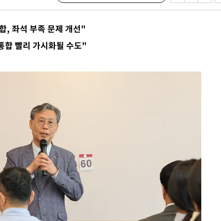
이병태 후
합, 좌석 부족 문제 개선"
지(종합)
통합 빨리 가시화될 수도"
0.3만개
 4.1%로
말고 과감히
쪽 아웃바
 하향
별재난지역
…희망지 못
날씨]
 선제 대
무'
마쳐