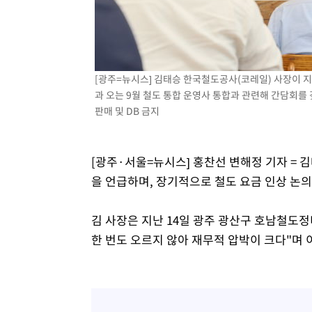
-5048초 전 >
[속보]원·달러 환율, 7.7원 내린 1416.1원 마감
-4937초 전 >
[속보] 노원서 40.1도 관측…서울, 2018년 이후 첫 40도
-2027초 전 >
[속보]종합특검, '계엄 수용공간 확보' 신용해 前교정본부
-900초 전 >
외신들도 주목한 韓축구 파문…"국민적 공분에 수사 재개"
[광주=뉴시스] 김태승 한국철도공사(코레일) 사장이 
-871초 전 >
11시간 압수수색에 성접대 파문까지…'쑥대밭' 된 축구협회
과 오는 9월 철도 통합 운영사 통합과 관련해 간담회를 갖고
판매 및 DB 금지
1분 전 >
[속보]규제합리화위원회 부위원장에 김태유 서울대 공대 교수…
임
[광주·서울=뉴시스] 홍찬선 변해정 기자 =
을 언급하며, 장기적으로 철도 요금 인상 논의
김 사장은 지난 14일 광주 광산구 호남철도정
한 번도 오르지 않아 재무적 압박이 크다"며 