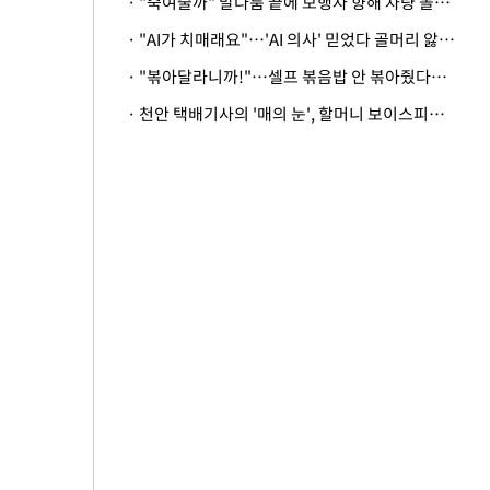
· "죽여줄까" 말다툼 끝에 보행자 향해 차량 돌진…50대 여성 중상
· "AI가 치매래요"…'AI 의사' 믿었다 골머리 앓는 美 의료계 '경고'
· "볶아달라니까!"…셀프 볶음밥 안 볶아줬다고 사장 폭행한 손님
· 천안 택배기사의 '매의 눈', 할머니 보이스피싱 피해 막아