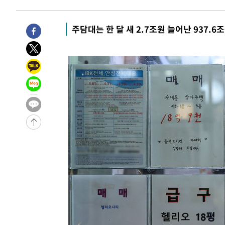
45분 전 >
[속보]산업장관 "李정부, 원전 반대 안해…안정 전력 위해 불
1시간 전 >
[속보]경찰, '홍명보 선임 논란' 대한축구협회·축구회관 등 
주담대는 한 달 새 2.7조원 늘어난 937.6
-22211초 전 >
[속보]합참 "北 발사체는 단거리탄도미사일…감시·경계
화"
-21959초 전 >
日방위성, 北이 동해로 쏜 발사체는 탄도미사일 가능성
-20389초 전 >
[속보] SKT, 에이닷 서비스 장애 발생…"원인 파악 중"
-19795초 전 >
[속보]합참 "북, 동해상으로 미상 발사체 발사"
-19191초 전 >
'낮 최고 39도' 불볕더위…한밤 열대야도 계속[내일날씨]
-19150초 전 >
[속보]7~9일 프로야구 3연전도 폭염 취소…11일 재개
-18812초 전 >
"韓 외환시장 개입 관측 배경엔 美의 대한국 무역적자 있
-18639초 전 >
'월드컵 탈락 후폭풍' 축구협회…초유의 압수수색에 '충격
-18479초 전 >
서울 낮 37.9도, 올여름 최고치 경신…영등포 순간 '40도
-18041초 전 >
[속보]종합특검, 대검 추가 압수수색…내란 중요임무종사
-14136초 전 >
[속보]코스닥, 800p 회복…0.26% 오른 801.67 마감
-14066초 전 >
[속보]코스피, 301.88포인트(4.58%) 내린 6296.38 마
-13931초 전 >
[속보]원·달러 환율, 0.7원 내린 1423.8원 마감
-11530초 전 >
"여기 떨어졌다"…다누리, 스페이스X 로켓 달 충돌 흔적