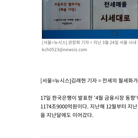
-8575초 전 >
손흥민, 5경기 연속골 실패…LAFC는 승부차기 끝 과달라
-1176초 전 >
내일까지 39도 '펄펄'…기상청 "태풍 지나며 폭염 잠시 꺾
-813초 전 >
트럼프, 한국계 진보 주지사 후보 맹공…"공산주의가 최대 
-791초 전 >
"美간섭에 합의 지연"…트럼프, '이란 호르무즈 통제권' 
44분 전 >
[속보]산업장관 "李정부, 원전 반대 안해…안정 전력 위해 불
[서울=뉴시스] 권창회 기자 = 지난 3월 24일 서울 시내 
kch0523@newsis.com
1시간 전 >
[속보]경찰, '홍명보 선임 논란' 대한축구협회·축구회관 등 
[서울=뉴시스]김래현 기자 = 전세의 월세화
17일 한국은행이 발표한 '4월 금융시장 동향
1174조9000억원이다. 지난해 12월부터 지
을 지난달에도 이어갔다.