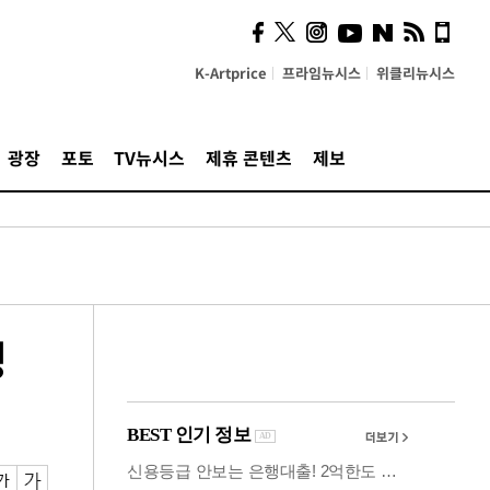
의견, 국토부·LH에 충실히
전달할 것"
K-Artprice
프라임뉴시스
위클리뉴시스
광장
포토
TV뉴시스
제휴 콘텐츠
제보
영