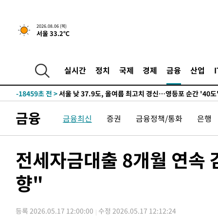
-20369초 전 >
[속보] SKT, 에이닷 서비스 장애 발생…"원인 파악 중"
-19775초 전 >
[속보]합참 "북, 동해상으로 미상 발사체 발사"
2026.08.06 (목)
서울 33.2℃
-19171초 전 >
'낮 최고 39도' 불볕더위…한밤 열대야도 계속[내일날씨]
-19130초 전 >
[속보]7~9일 프로야구 3연전도 폭염 취소…11일 재개
-18792초 전 >
"韓 외환시장 개입 관측 배경엔 美의 대한국 무역적자 있
실시간
정치
국제
경제
금융
산업
-18619초 전 >
'월드컵 탈락 후폭풍' 축구협회…초유의 압수수색에 '충격
-18459초 전 >
서울 낮 37.9도, 올여름 최고치 경신…영등포 순간 '40도
-18021초 전 >
[속보]종합특검, 대검 추가 압수수색…내란 중요임무종사
금융
금융최신
증권
금융정책/통화
은행
-14116초 전 >
[속보]코스닥, 800p 회복…0.26% 오른 801.67 마감
-14046초 전 >
[속보]코스피, 301.88포인트(4.58%) 내린 6296.38 마
-13911초 전 >
[속보]원·달러 환율, 0.7원 내린 1423.8원 마감
전세자금대출 8개월 연속 
-11510초 전 >
"여기 떨어졌다"…다누리, 스페이스X 로켓 달 충돌 흔적
향"
-8555초 전 >
손흥민, 5경기 연속골 실패…LAFC는 승부차기 끝 과달라
-1156초 전 >
내일까지 39도 '펄펄'…기상청 "태풍 지나며 폭염 잠시 꺾
-793초 전 >
트럼프, 한국계 진보 주지사 후보 맹공…"공산주의가 최대 
등록 2026.05.17 12:00:00
수정 2026.05.17 12:12:24
-771초 전 >
"美간섭에 합의 지연"…트럼프, '이란 호르무즈 통제권' 