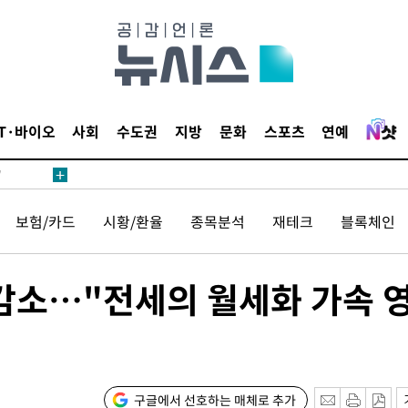
어"
IT·바이오
사회
수도권
지방
문화
스포츠
연예
·당황'
'
 혐의
보험/카드
시황/환율
종목분석
재테크
블록체인
감
감소…"전세의 월세화 가속 
 포착
하라 격파
인다"
위협"
구글에서 선호하는 매체로 추가
수용할까