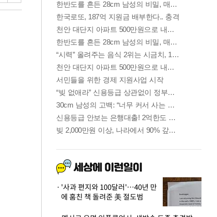
'사과 편지와 100달러'…40년 만
에 훔친 책 돌려준 美 절도범