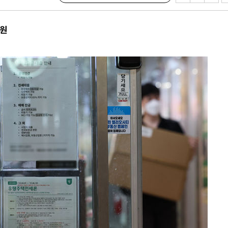
가피"
압수수색
조원
태세 강
어"
·당황'
'
 혐의
감
 포착