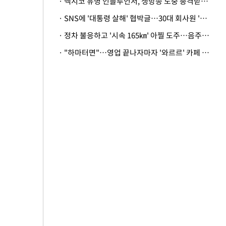
· 멕시코 유명 인플루언서, 생방송 도중 총격받아 사망
· SNS에 '대통령 살해' 협박글…30대 회사원 '불구속 송치'
· 정차 불응하고 '시속 165㎞' 아찔 도주…음주운전자 체포
· "하마터면"…영업 끝나자마자 '와르르' 카페 테라스 덮친 대리석 외벽