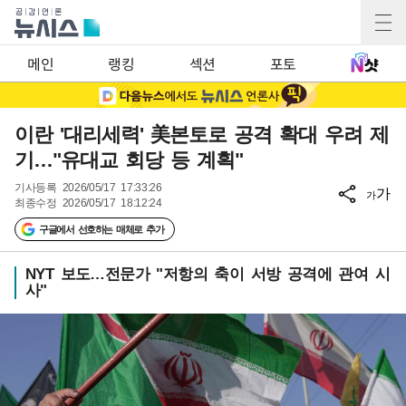
메인
랭킹
섹션
포토
이란 '대리세력' 美본토로 공격 확대 우려 제
기…"유대교 회당 등 계획"
기사등록
2026/05/17 17:33:26
가
가
최종수정
2026/05/17 18:12:24
구글에서 선호하는 매체로 추가
NYT 보도…전문가 "저항의 축이 서방 공격에 관여 시
사"