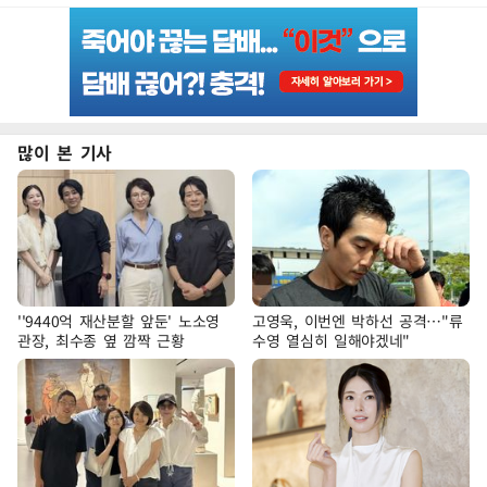
많이 본 기사
''9440억 재산분할 앞둔' 노소영
고영욱, 이번엔 박하선 공격…"류
관장, 최수종 옆 깜짝 근황
수영 열심히 일해야겠네"