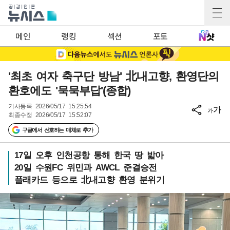
메인
랭킹
섹션
포토
'최초 여자 축구단 방남' 北내고향, 환영단의
환호에도 '묵묵부답'(종합)
기사등록
2026/05/17 15:25:54
가
가
최종수정
2026/05/17 15:52:07
구글에서 선호하는 매체로 추가
17일 오후 인천공항 통해 한국 땅 밟아
20일 수원FC 위민과 AWCL 준결승전
플래카드 등으로 北내고향 환영 분위기