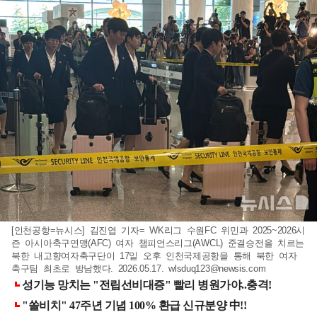
[인천공항=뉴시스] 김진엽 기자= WK리그 수원FC 위민과 2025~2026시
즌 아시아축구연맹(AFC) 여자 챔피언스리그(AWCL) 준결승전을 치르는
북한 내고향여자축구단이 17일 오후 인천국제공항을 통해 북한 여자
축구팀 최초로 방남했다. 2026.05.17.
wlsduq123@newsis.com