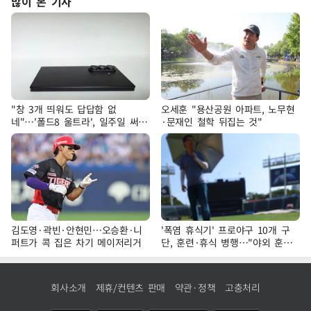
많이 본 기사
"창 3개 띄워도 답답함 없
오세훈 "용산공원 아파트, 노무현
네"…'폴드8 울트라', 일주일 써보
·문재인 철학 뒤집는 것"
니
김도영·곽빈·안현민…오승환·니
'폭염 휴식기' 프로야구 10개 구
퍼트가 콕 집은 차기 메이저리거
단, 훈련·휴식 병행…"야외 훈련
해도 안전 최우선"
회사소개
제휴/컨텐츠 판매
약관·정책
고충처리