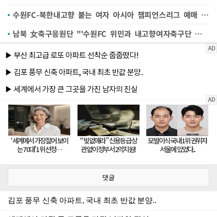
수원FC-북한내고향 붙는 여자 아시아 챔피언스리그 예매 시작
남북 女축구응원단 "'수원FC 위민과 내고향여자축구단 양팀 모두 응원…선전 기원"
댓글