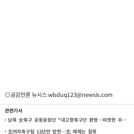
◎공감언론 뉴시스
wlsduq123@newsis.com
관련기사
남북 女축구 공동응원단 "내고향축구단 환영…따뜻한 우의 나누길"
北여자축구팀 12년만 방한…北 매체는 침묵