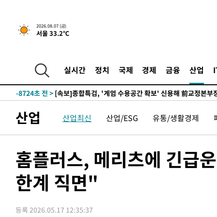
-12078초 전 >
외국인 심판 성 접대 7경기 들여다보니…한국 축구 '5승 2
-11812초 전 >
[속보]코스닥, 2.86포인트(0.36%) 내린 798.81마감
2026.08.07 (금)
서울 33.2℃
-11765초 전 >
[속보]코스피, 6200선 약보합…0.60% 내린 6258.77에
-11745초 전 >
[속보]원·달러 환율, 7.7원 내린 1416.1원 마감
-11634초 전 >
[속보] 노원서 40.1도 관측…서울, 2018년 이후 첫 40도
실시간
정치
국제
경제
금융
산업
-8724초 전 >
[속보]종합특검, '계엄 수용공간 확보' 신용해 前교정본부
-7597초 전 >
외신들도 주목한 韓축구 파문…"국민적 공분에 수사 재개"
-7568초 전 >
11시간 압수수색에 성접대 파문까지…'쑥대밭' 된 축구협
산업
산업최신
산업/ESG
유통/생활경제
-6590초 전 >
[속보]규제합리화위원회 부위원장에 김태유 서울대 공대 
태 후임
-2948초 전 >
[속보]국힘 윤리위, '돌려차기 발언' 진종오·서범수 징계 
28분 전 >
[속보] 7월 중국 수출 23.9%↑ 수입 27.5%↑…무역총액 25
홈플러스, 메리츠에 긴급운
1시간 전 >
[속보]'채상병 순직 책임' 임성근, 항소심도 징역 3년
한계 직면"
-29152초 전 >
[속보]이 대통령 "부동산 공급 기존 사고방식 매달리지 
실천"
-28237초 전 >
이란, "오만과 '중앙 단일 루트' 합의…북쪽 인바운드·남
운드는 임시"
-19805초 전 >
"낮 기온 소폭 하락"…수도권 폭염중대경보, 폭염경보로
등록 2026.05.17 12:35:37
-19769초 전 >
[속보]이 대통령, '호우피해' 안동·의성 관할 4개 면 특