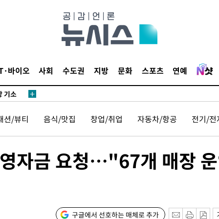
무'
 마쳐
IT·바이오
사회
수도권
지방
문화
스포츠
연예
장 기소
회
패션/뷰티
음식/맛집
창업/취업
자동차/항공
전기/전
교수…이병
절차 개시
.3%↑
영자금 요청…"67개 매장 
말고 과감히
쪽 아웃바
 하향
구글에서 선호하는 매체로 추가
별재난지역