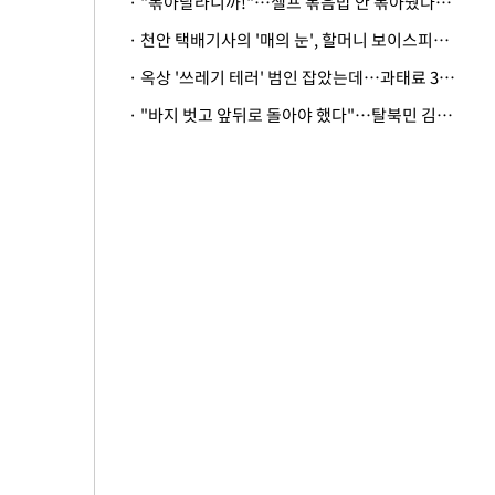
· "볶아달라니까!"…셀프 볶음밥 안 볶아줬다고 사장 폭행한 손님
· 천안 택배기사의 '매의 눈', 할머니 보이스피싱 피해 막아
· 옥상 '쓰레기 테러' 범인 잡았는데…과태료 3만원 처분에 숙박업주 허탈
· "바지 벗고 앞뒤로 돌아야 했다"…탈북민 김서아, 기쁨조 검사 수치심 회상