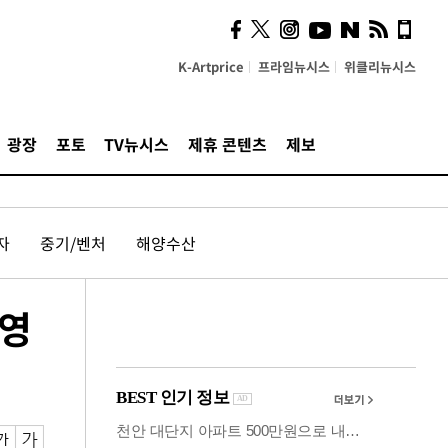
시, 스마트폰 액세서리에
NFC 더했다
K-Artprice
프라임뉴시스
위클리뉴시스
광장
포토
TV뉴시스
제휴 콘텐츠
제보
자
중기/벤처
해양수산
운영