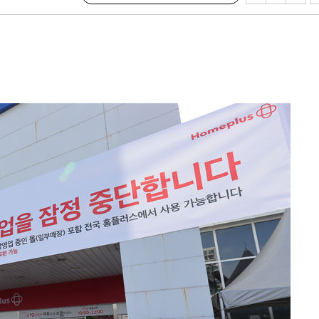
…희망지 못
날씨]
요 선제 대
단
무'
 마쳐
장 기소
회
교수…이병
절차 개시
.3%↑