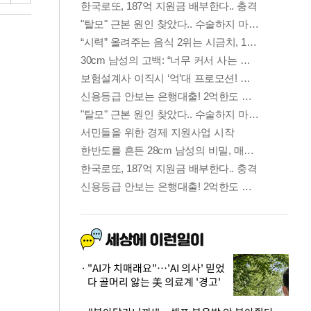
"AI가 치매래요"…'AI 의사' 믿었
다 골머리 앓는 美 의료계 '경고'