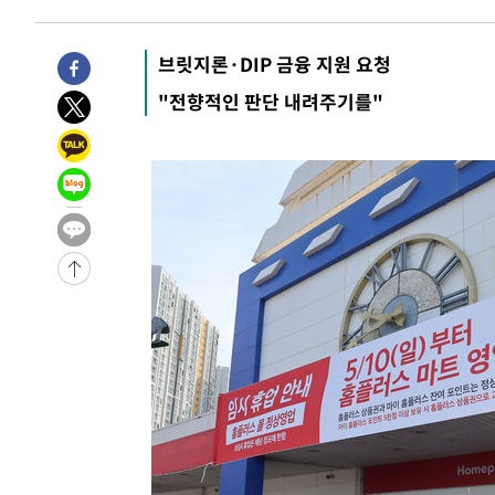
선포
-19732초 전 >
[단독]중수청 지원 검사들, 정원 초과 시 낮은 계급 임용
갈 수도
-17703초 전 >
낮 최고 37도 찜통더위…곳곳 소나기·강원 많은 비[내일
브릿지론·DIP 금융 지원 요청
-16009초 전 >
SK하이닉스, 용인·청주 팹에 54조 투자…"AI 메모리 수
"전향적인 판단 내려주기를"
응"
-12865초 전 >
여자배구 이재영·이다영 자매, 아제르바이잔 투란VC 입
-12118초 전 >
외국인 심판 성 접대 7경기 들여다보니…한국 축구 '5승 2
-11852초 전 >
[속보]코스닥, 2.86포인트(0.36%) 내린 798.81마감
-11805초 전 >
[속보]코스피, 6200선 약보합…0.60% 내린 6258.77에
-11785초 전 >
[속보]원·달러 환율, 7.7원 내린 1416.1원 마감
-11674초 전 >
[속보] 노원서 40.1도 관측…서울, 2018년 이후 첫 40도
-8764초 전 >
[속보]종합특검, '계엄 수용공간 확보' 신용해 前교정본부
-7637초 전 >
외신들도 주목한 韓축구 파문…"국민적 공분에 수사 재개"
-7608초 전 >
11시간 압수수색에 성접대 파문까지…'쑥대밭' 된 축구협
-6630초 전 >
[속보]규제합리화위원회 부위원장에 김태유 서울대 공대 
태 후임
-2988초 전 >
[속보]국힘 윤리위, '돌려차기 발언' 진종오·서범수 징계 
28분 전 >
[속보] 7월 중국 수출 23.9%↑ 수입 27.5%↑…무역총액 25
1시간 전 >
[속보]'채상병 순직 책임' 임성근, 항소심도 징역 3년