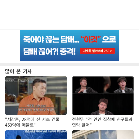
많이 본 기사
"서장훈, 28억에 산 서초 건물
전현무 "전 연인 집착에 친구들과
450억에 매물로"
연락 끊어"