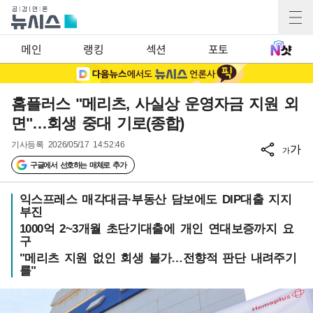
메인
랭킹
섹션
포토
홈플러스 "메리츠, 사실상 운영자금 지원 외
면"…회생 중대 기로(종합)
기사등록
2026/05/17 14:52:46
가
가
구글에서 선호하는 매체로 추가
익스프레스 매각대금·부동산 담보에도 DIP대출 지지
부진
1000억 2~3개월 초단기대출에 개인 연대보증까지 요
구
"메리츠 지원 없인 회생 불가…전향적 판단 내려주기
를"