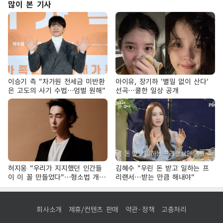
많이 본 기사
이승기 측 "차가원 전세금 미반환
아이유, 장기하 '별일 없이 산다'
은 고도의 사기 수법…엄벌 원해"
선곡…쿨한 일상 공개
허지웅 "우리가 지지했던 인간들
김혜수 "우린 돈 받고 일하는 프
이 이 꼴 만들었다"…형소법 개정
리랜서…받는 만큼 해내야"
에 격한 반응
회사소개
제휴/컨텐츠 판매
약관·정책
고충처리