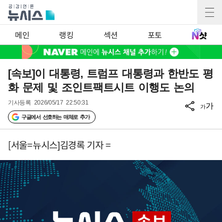
메인
랭킹
섹션
포토
[속보]이 대통령, 트럼프 대통령과 한반도 평
화 문제 및 조인트팩트시트 이행도 논의
기사등록
2026/05/17 22:50:31
가
가
구글에서 선호하는 매체로 추가
[서울=뉴시스]김경록 기자 =