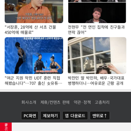
"서장훈, 28억에 산 서초 건물
전현무 "전 연인 집착에 친구들과
450억에 매물로"
연락 끊어"
"여군 지원 막힌 UDT 훈련 직접
박찬민 딸 박민하, 배우·국가대표
해봤습니다"…707 출신 女유튜버
병행하더니…여유로운 근황 공개
'완벽 소화'
회사소개
제휴/컨텐츠 판매
약관·정책
고충처리
PC화면
제보하기
앱 다운로드
맨위로↑
광
COPYRIGHTⓒ
NEWSIS
ALL RIGHTS RESERVED.
고