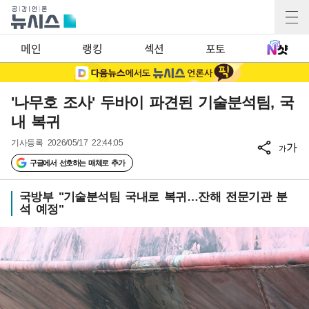
메인
랭킹
섹션
포토
'나무호 조사' 두바이 파견된 기술분석팀, 국
내 복귀
기사등록
2026/05/17 22:44:05
가
가
구글에서 선호하는 매체로 추가
국방부 "기술분석팀 국내로 복귀…잔해 전문기관 분
석 예정"