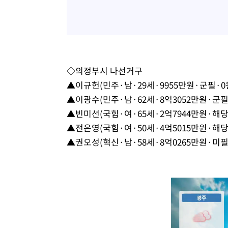
◇의정부시 나선거구
▲이규헌(민주·남·29세·9955만원·군필·0
▲이광수(민주·남·62세·8억3052만원·군필
▲빈미선(국힘·여·65세·2억7944만원·해당
▲전은영(국힘·여·50세·4억5015만원·해당
▲권오성(혁신·남·58세·8억0265만원·미필