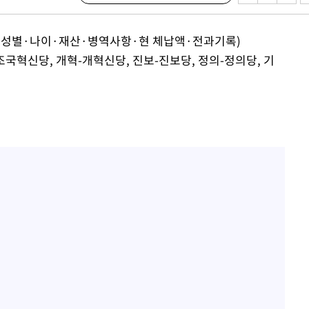
당·성별·나이·재산·병역사항·현 체납액·전과기록)
견
국혁신당, 개혁-개혁신당, 진보-진보당, 정의-정의당, 기
계속[다음
겠다"
겨드려 죄