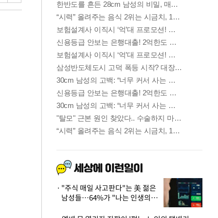
"주식 매일 사고판다"는 美 젊은
남성들…64%가 "나는 인생의
패배자“