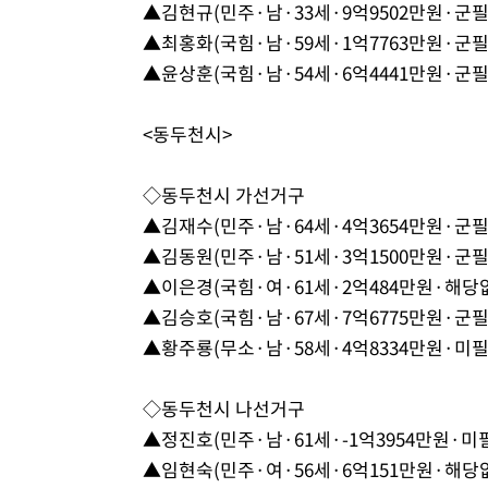
▲김현규(민주·남·33세·9억9502만원·군필
▲최홍화(국힘·남·59세·1억7763만원·군필
▲윤상훈(국힘·남·54세·6억4441만원·군필
<동두천시>
◇동두천시 가선거구
▲김재수(민주·남·64세·4억3654만원·군필
▲김동원(민주·남·51세·3억1500만원·군필
▲이은경(국힘·여·61세·2억484만원·해당없
▲김승호(국힘·남·67세·7억6775만원·군필
▲황주룡(무소·남·58세·4억8334만원·미필
◇동두천시 나선거구
▲정진호(민주·남·61세·-1억3954만원·미필
▲임현숙(민주·여·56세·6억151만원·해당없