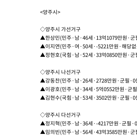
<양주시>
◇양주시 가선거구
▲한상민(민주·남·46세·13억1079만원·군
▲이지연(민주·여·50세·-5221만원·해당없
▲정현호(국힘·남·52세·33억0850만원·군
◇양주시 나선거구
▲강동찬(민주·남·26세·2728만원·군필·0
▲이광호(민주·남·34세·5억0552만원·군필
▲김현수(국힘·남·53세·3502만원·군필·0
◇양주시 다선거구
▲정지혁(민주·남·36세·-4217만원·군필·0
▲임의빈(민주·남·56세·43억3585만원·군