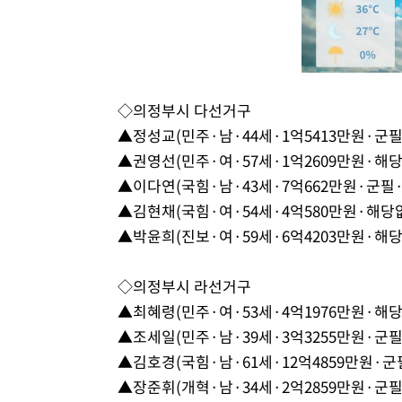
◇의정부시 다선거구
▲정성교(민주·남·44세·1억5413만원·군필
▲권영선(민주·여·57세·1억2609만원·해당
▲이다연(국힘·남·43세·7억662만원·군필·
▲김현채(국힘·여·54세·4억580만원·해당없
▲박윤희(진보·여·59세·6억4203만원·해당
◇의정부시 라선거구
▲최혜령(민주·여·53세·4억1976만원·해당
▲조세일(민주·남·39세·3억3255만원·군필
▲김호경(국힘·남·61세·12억4859만원·군
▲장준휘(개혁·남·34세·2억2859만원·군필