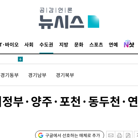
보
견
IT·바이오
사회
수도권
지방
문화
스포츠
연예
계속[다음
경기동부
경기남부
경기북부
겠다"
겨드려 죄
-의정부·양주·포천·동두천·
내일날씨]
 원해 아
보
구글에서 선호하는 매체로 추가