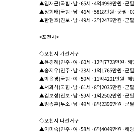
▲임재근(국힘·남·65세·4억4998만원·군필
▲정희태(국힘·남·46세·5818만원·군필·0
▲한현호(진보·남·49세·2억2476만원·군필
<포천시>
◇포천시 가선거구
▲윤경례(민주·여·60세·12억7723만원·해
▲송지우(민주·남·23세·1억1765만원·군필
▲박윤경(국힘·여·59세·11억4201만원·해
▲서과석(국힘·남·61세·8억2035만원·군필
▲김보성(진보·남·59세·1억2502만원·군필
▲임종훈(무소·남·49세·8억2396만원·군필
◇포천시 나선거구
▲이미숙(민주·여·58세·6억4049만원·해당