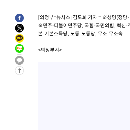
-20825초 전 >
강릉에 시간당 81.4㎜ 물폭탄…도로 잠기고 담벼락 붕괴
-16932초 전 >
백운산서 80년근 천종산삼 9뿌리 발견…감정가 1.3억원
[의정부=뉴시스] 김도희 기자 = ※성명(정
-14642초 전 >
선재도서 해루질 나섰다 실종 60대, 닷새 만에 숨진 채 발
※민주-더불어민주당, 국힘-국민의힘, 혁신-조
-12176초 전 >
남자 농구, 나고야 아시안게임서 '홈팀' 일본과 한일전
본-기본소득당, 노동-노동당, 무소-무소속
-11552초 전 >
여수 오동도 해상서 모터보트 전복…1명 사망·1명 실종
-7779초 전 >
극한폭염 한풀 꺾이지만…'낮 최고 35도' 무더위, 열대야 
<의정부시>
주 날씨]
-4797초 전 >
축구협회 "압수수색·성접대 논란 사과…쇄신의 기회로 삼
-3314초 전 >
[속보]'압수수색·성접대 논란' 축구협회 "실망과 걱정 안
송"
2시간 전 >
'최고 37도' 폭염 지속…강원동해안 최대 150㎜ 비
4시간 전 >
[속보]뉴욕증시 상승 마감…S&P 0.6% 나스닥 1.3%↑