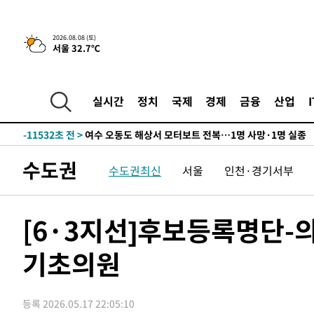
틀레티코 이적"
-27891초 전 >
수도권 40도 육박 '펄펄'…동해안 일부 지역엔 호의주의
-26860초 전 >
온열질환 사망자 3명 늘어…누적 환자 3000명 돌파
2026.08.08 (토)
서울 32.7℃
-20805초 전 >
강릉에 시간당 81.4㎜ 물폭탄…도로 잠기고 담벼락 붕괴
-16912초 전 >
백운산서 80년근 천종산삼 9뿌리 발견…감정가 1.3억원
-14622초 전 >
선재도서 해루질 나섰다 실종 60대, 닷새 만에 숨진 채 발
실시간
정치
국제
경제
금융
산업
-12156초 전 >
남자 농구, 나고야 아시안게임서 '홈팀' 일본과 한일전
-11532초 전 >
여수 오동도 해상서 모터보트 전복…1명 사망·1명 실종
-7759초 전 >
극한폭염 한풀 꺾이지만…'낮 최고 35도' 무더위, 열대야 
수도권
수도권최신
서울
인천·경기서부
주 날씨]
-4777초 전 >
축구협회 "압수수색·성접대 논란 사과…쇄신의 기회로 삼
-3294초 전 >
[속보]'압수수색·성접대 논란' 축구협회 "실망과 걱정 안
송"
2시간 전 >
'최고 37도' 폭염 지속…강원동해안 최대 150㎜ 비
[6·3지선]후보등록명단
4시간 전 >
[속보]뉴욕증시 상승 마감…S&P 0.6% 나스닥 1.3%↑
기초의원
-28859초 전 >
낮 최고 35도 '무더위'…동해안 시간당 30㎜ '강한 비'[
-28129초 전 >
[속보]이강인 "감독님이 원하는 마음 느꼈고, 많은 트로피
틀레티코 이적"
-27911초 전 >
수도권 40도 육박 '펄펄'…동해안 일부 지역엔 호의주의
등록 2026.05.17 22:05:10
-26880초 전 >
온열질환 사망자 3명 늘어…누적 환자 3000명 돌파