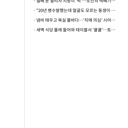
· 엘베 문 열리자 지팡이 '퍽'…노인의 택배기사 폭행 이유
· "20년 병수발했는데 얼굴도 모르는 동생이 유산 절반을"…배다른 형제 상속권 있을까
· 냄비 태우고 욕실 물바다…'치매 의심' 시어머니 검사 권유했다가 '날벼락'
· 새벽 식당 몰래 들어와 테이블서 '쿨쿨'…토사물 남기고 사라진 남성