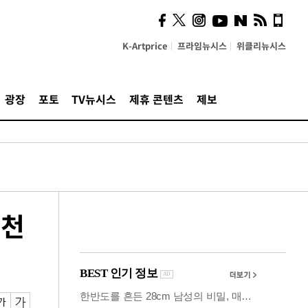
사이 해답 찾았죠"…알을
깨고 나온 '초자아'
K-Artprice
프라임뉴시스
위클리뉴시스
광장
포토
TV뉴시스
제휴 콘텐츠
제보
연천