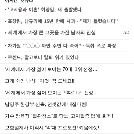
이시간
핫
뉴스
'고지용과 이혼' 허양임, 새 출발했다
표창원, 남규리에 15년 만에 사과…"제가 틀렸습니다"
차가원 "○○○ 까면 주변 다 죽어"…녹취 폭로 파장
르센느, 알고보니 탈퇴 위기 있었다