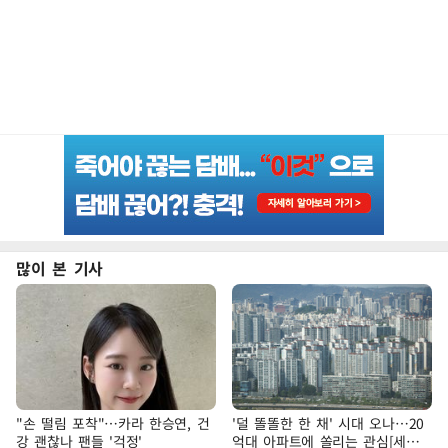
많이 본 기사
"손 떨림 포착"…카라 한승연, 건
'덜 똘똘한 한 채' 시대 오나…20
강 괜찮나 팬들 '걱정'
억대 아파트에 쏠리는 관심[세제