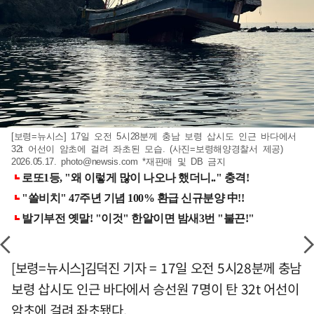
[보령=뉴시스] 17일 오전 5시28분께 충남 보령 삽시도 인근 바다에서
32t 어선이 암초에 걸려 좌초된 모습. (사진=보령해양경찰서 제공)
2026.05.17.
photo@newsis.com
*재판매 및 DB 금지
[보령=뉴시스]김덕진 기자 = 17일 오전 5시28분께 충남
보령 삽시도 인근 바다에서 승선원 7명이 탄 32t 어선이
암초에 걸려 좌초됐다.