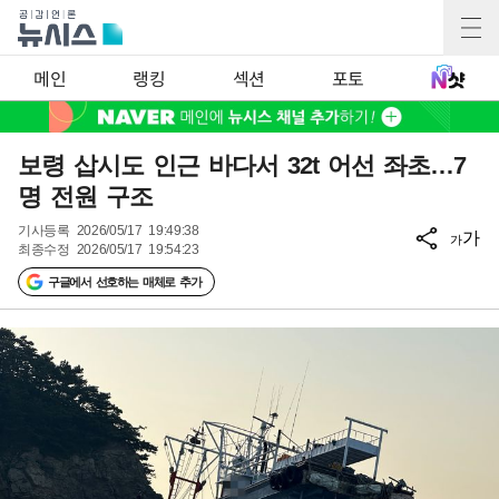
메인
랭킹
섹션
포토
보령 삽시도 인근 바다서 32t 어선 좌초…7
명 전원 구조
기사등록
2026/05/17 19:49:38
가
가
최종수정
2026/05/17 19:54:23
구글에서 선호하는 매체로 추가