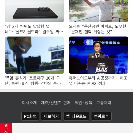
"창 3개 띄워도 답답함 없
오세훈 "용산공원 아파트, 노무현
네"…'폴드8 울트라', 일주일 써보
·문재인 철학 뒤집는 것"
니
'폭염 휴식기' 프로야구 10개 구
휴머노이드부터 AI공장까지…제조
단, 훈련·휴식 병행…"야외 훈련
업 바꾸는 M.AX 성과
해도 안전 최우선"
회사소개
제휴/컨텐츠 판매
약관·정책
고충처리
PC화면
제보하기
앱 다운로드
맨위로↑
광
COPYRIGHTⓒ
NEWSIS
ALL RIGHTS RESERVED.
고
삭