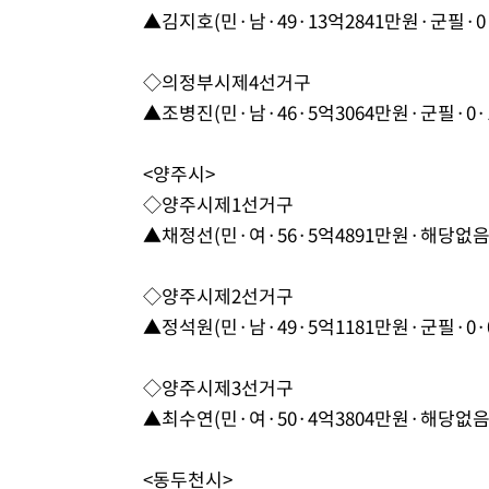
▲김지호(민·남·49·13억2841만원·군필·0·
◇의정부시제4선거구
▲조병진(민·남·46·5억3064만원·군필·0·1
<양주시>
◇양주시제1선거구
▲채정선(민·여·56·5억4891만원·해당없음·
◇양주시제2선거구
▲정석원(민·남·49·5억1181만원·군필·0·0
◇양주시제3선거구
▲최수연(민·여·50·4억3804만원·해당없음·
<동두천시>