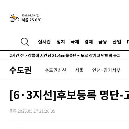
宋 10.17%
-4319초 전 >
이강인 "아틀레티코 이적 기뻐…등번호 7번 의미보단 팀 위
-4254초 전 >
[속보]與 당대표 경선, 제주·인천 권리당원 투표 김민석 승
2026.08.09 (일)
서울 25.0℃
32분 전 >
낮 최고 35도 '무더위'…동해안 시간당 30㎜ '강한 비'[내일날
45분 전 >
[속보]이강인 "감독님이 원하는 마음 느꼈고, 많은 트로피 원
코 이적"
48분 전 >
수도권 40도 육박 '펄펄'…동해안 일부 지역엔 호의주의보
실시간
정치
국제
경제
금융
산업
1시간 전 >
온열질환 사망자 3명 늘어…누적 환자 3000명 돌파
2시간 전 >
강릉에 시간당 81.4㎜ 물폭탄…도로 잠기고 담벼락 붕괴
3시간 전 >
백운산서 80년근 천종산삼 9뿌리 발견…감정가 1.3억원
수도권
수도권최신
서울
인천·경기서부
4시간 전 >
선재도서 해루질 나섰다 실종 60대, 닷새 만에 숨진 채 발견
5시간 전 >
남자 농구, 나고야 아시안게임서 '홈팀' 일본과 한일전
5시간 전 >
여수 오동도 해상서 모터보트 전복…1명 사망·1명 실종
[6·3지선]후보등록 명단
6시간 전 >
극한폭염 한풀 꺾이지만…'낮 최고 35도' 무더위, 열대야 계
날씨]
7시간 전 >
축구협회 "압수수색·성접대 논란 사과…쇄신의 기회로 삼겠
등록 2026.05.17 21:20:35
7시간 전 >
[속보]'압수수색·성접대 논란' 축구협회 "실망과 걱정 안겨드
10시간 전 >
'최고 37도' 폭염 지속…강원동해안 최대 150㎜ 비
12시간 전 >
[속보]뉴욕증시 상승 마감…S&P 0.6% 나스닥 1.3%↑