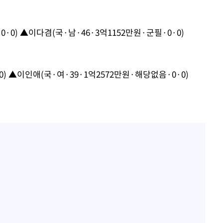
다"
려 죄송"
·0) ▲이다겸(국·남·46·3억1152만원·군필·0·0)
0) ▲이인애(국·여·39·1억2572만원·해당없음·0·0)