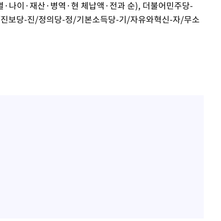
성별·나이·재산·병역·현 체납액·전과 순), 더불어민주당-
/진보당-진/정의당-정/기본소득당-기/자유와혁신-자/무소
서미화·한
1위… 정청
2.08%·
해 뛸 것"
리
씨]
해 아틀레티
속[다음주