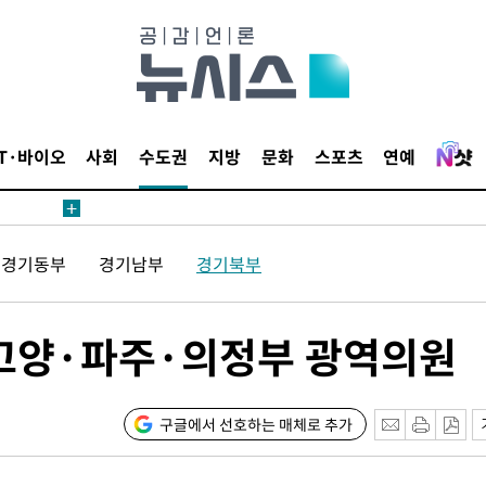
해 뛸 것"
리
씨]
해 아틀레티
IT·바이오
사회
수도권
지방
문화
스포츠
연예
경기동부
경기남부
경기북부
-고양·파주·의정부 광역의원
속[다음주
다"
려 죄송"
구글에서 선호하는 매체로 추가