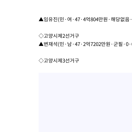
날씨]
7시간 전 >
축구협회 "압수수색·성접대 논란 사과…쇄신의 기회로 삼겠
7시간 전 >
[속보]'압수수색·성접대 논란' 축구협회 "실망과 걱정 안겨드
▲임유진(민·여·47·4억804만원·해당없음·0
10시간 전 >
'최고 37도' 폭염 지속…강원동해안 최대 150㎜ 비
12시간 전 >
[속보]뉴욕증시 상승 마감…S&P 0.6% 나스닥 1.3%↑
◇고양시제2선거구
▲변재석(민·남·47·2억7202만원·군필·0·
◇고양시제3선거구