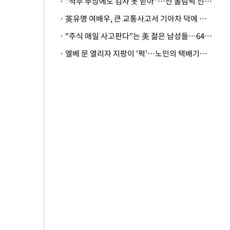
· "척추 부상에도 검사 못 받아"…전 올림픽 선수, 美봅슬레이협회 상대 소송
· 英유명 여배우, 큰 교통사고서 기아차 덕에 살았다
· "주식 매일 사고판다"는 美 젊은 남성들…64%가 "나는 인생의 패배자“
· 엘베 문 열리자 지팡이 '퍽'…노인의 택배기사 폭행 이유