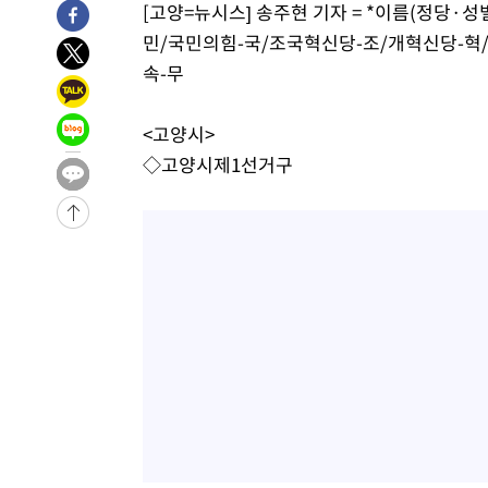
[고양=뉴시스] 송주현 기자 = *이름(정당·
-14523초 전 >
이란 "호르무즈 재개방 합의 근접…美 배상 선행돼야"
민/국민의힘-국/조국혁신당-조/개혁신당-혁
-5570초 전 >
[속보]與최고위원 제주·인천 순회경선…박선원·최민희·
속-무
민수·김용 순
-5523초 전 >
[속보]김민석, 與 전대 당원투표 누적 득표율 45.42%로 
래 44.56%
-4805초 전 >
[속보]與 대표 경선 제주·인천 당원투표…金 47.75%·鄭 4
<고양시>
宋 10.17%
-4339초 전 >
이강인 "아틀레티코 이적 기뻐…등번호 7번 의미보단 팀 위
◇고양시제1선거구
-4274초 전 >
[속보]與 당대표 경선, 제주·인천 권리당원 투표 김민석 승
32분 전 >
낮 최고 35도 '무더위'…동해안 시간당 30㎜ '강한 비'[내일날
44분 전 >
[속보]이강인 "감독님이 원하는 마음 느꼈고, 많은 트로피 원
코 이적"
48분 전 >
수도권 40도 육박 '펄펄'…동해안 일부 지역엔 호의주의보
1시간 전 >
온열질환 사망자 3명 늘어…누적 환자 3000명 돌파
2시간 전 >
강릉에 시간당 81.4㎜ 물폭탄…도로 잠기고 담벼락 붕괴
3시간 전 >
백운산서 80년근 천종산삼 9뿌리 발견…감정가 1.3억원
4시간 전 >
선재도서 해루질 나섰다 실종 60대, 닷새 만에 숨진 채 발견
5시간 전 >
남자 농구, 나고야 아시안게임서 '홈팀' 일본과 한일전
5시간 전 >
여수 오동도 해상서 모터보트 전복…1명 사망·1명 실종
6시간 전 >
극한폭염 한풀 꺾이지만…'낮 최고 35도' 무더위, 열대야 계