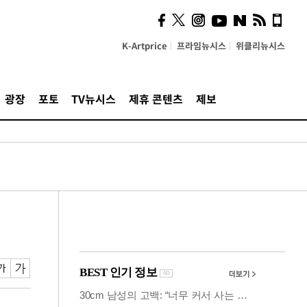
사이 해답 찾았죠"…알을
깨고 나온 '초자아'
K-Artprice
프라임뉴시스
위클리뉴시스
광장
포토
TV뉴시스
제휴 콘텐츠
제보