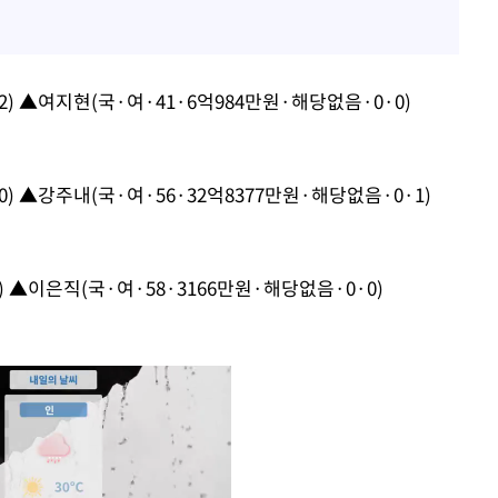
2) ▲여지현(국·여·41·6억984만원·해당없음·0·0)
0) ▲강주내(국·여·56·32억8377만원·해당없음·0·1)
) ▲이은직(국·여·58·3166만원·해당없음·0·0)