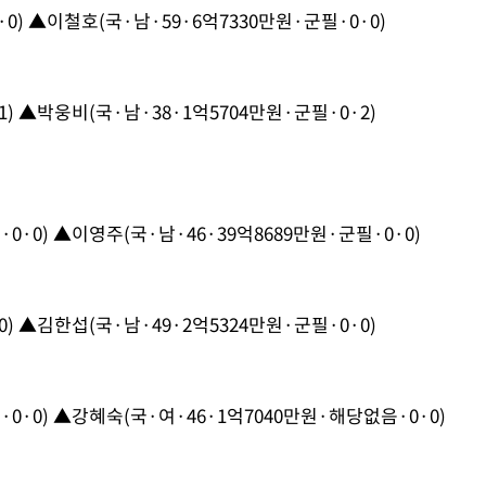
0) ▲이철호(국·남·59·6억7330만원·군필·0·0)
) ▲박웅비(국·남·38·1억5704만원·군필·0·2)
0·0) ▲이영주(국·남·46·39억8689만원·군필·0·0)
) ▲김한섭(국·남·49·2억5324만원·군필·0·0)
0·0) ▲강혜숙(국·여·46·1억7040만원·해당없음·0·0)