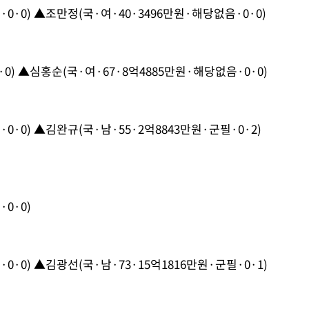
0·0) ▲조만정(국·여·40·3496만원·해당없음·0·0)
·0) ▲심홍순(국·여·67·8억4885만원·해당없음·0·0)
0·0) ▲김완규(국·남·55·2억8843만원·군필·0·2)
0·0)
0·0) ▲김광선(국·남·73·15억1816만원·군필·0·1)