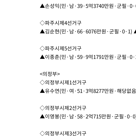
▲손성익(민·남·39·5억3740만원·군필·0·0
◇파주시제4선거구
▲김순현(민·남·66·6076만원·군필·0·1) 
◇파주시제5선거구
▲이종춘(민·남·59·9억1791만원·군필·0·2
<의정부>
◇의정부시제1선거구
▲유수연(민·여·51·3억8277만원·해당없음·
◇의정부시제2선거구
▲이영봉(민·남·58·2억715만원·군필·0·0)
◇의정부시제3선거구