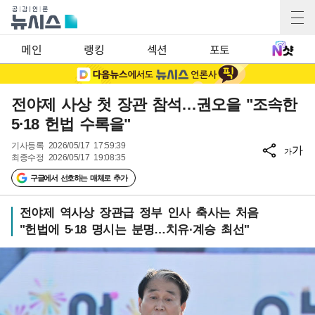
메인
랭킹
섹션
포토
전야제 사상 첫 장관 참석…권오을 "조속한
5·18 헌법 수록을"
기사등록
2026/05/17 17:59:39
가
가
최종수정
2026/05/17 19:08:35
구글에서 선호하는 매체로 추가
전야제 역사상 장관급 정부 인사 축사는 처음
"헌법에 5·18 명시는 분명…치유·계승 최선"