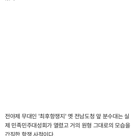
전야제 무대인 '최후항쟁지' 옛 전남도청 앞 분수대는 실
제 민족민주대성회가 열렸고 거의 원형 그대로의 모습을
간직한 항쟁 사적이다.