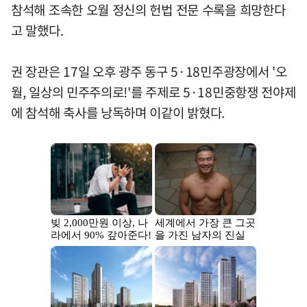
참석해 조속한 오월 정신의 헌법 전문 수록을 희망한다
고 말했다.
권 장관은 17일 오후 광주 동구 5·18민주광장에서 '오
월, 일상의 민주주의로!'를 주제로 5·18민중항쟁 전야제
에 참석해 축사를 낭독하며 이같이 밝혔다.