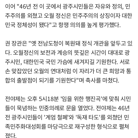
이어 "46년 전 이 곳에서 광주시민들은 자유와 정의, 민
주주의를 외쳤고 오월 정신은 민주주의의 상징이자 대한
민국 정체성이 됐다"고 항쟁 의의를 높게 평가했다.
권 장관은 "옛 전남도청이 복원돼 정식 개관을 앞두고 있
다. 오월정신의 보전과 계승의 뜻깊은 시간이 대대로 광
주시민, 대한민국 국민 가슴에 새겨지길 기원한다. 서로
손 맞잡았던 오월의 연대처럼 이 자리가 더 큰 희망과 통
합의 출발점이 되기를 기원한다"며 축사를 마쳤다.
전야제는 오후 5시18분 '임을 위한 행진곡'에 맞춰 시민
들이 묵념하는 민중의례로 문을 열었다. 전야제는 46년
전 광주시민들이 '계엄 철폐'와 '독재 타도'를 외쳤던 민
족민주화대성회를 마당극으로 재구성한 형식으로 펼쳐
졌다.