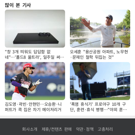
많이 본 기사
"창 3개 띄워도 답답함 없
오세훈 "용산공원 아파트, 노무현
네"…'폴드8 울트라', 일주일 써보
·문재인 철학 뒤집는 것"
니
김도영·곽빈·안현민…오승환·니
'폭염 휴식기' 프로야구 10개 구
퍼트가 콕 집은 차기 메이저리거
단, 훈련·휴식 병행…"야외 훈련
해도 안전 최우선"
회사소개
제휴/컨텐츠 판매
약관·정책
고충처리