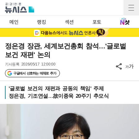
메인
랭킹
섹션
포토
정은경 장관, 세계보건총회 참석…'글로벌
보건 재편' 논의
기사등록
2026/05/17 12:00:00
가
가
구글에서 선호하는 매체로 추가
'글로벌 보건의 재편과 공동의 책임' 주제
정은경, 기조연설…故이종욱 20주기 추모식